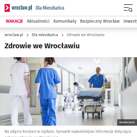
Serwis informacyjny wroclaw.pl podserwis: Dla mieszkańca
Menu
WAKACJE
Aktualności
Komunikaty
Bezpieczny Wrocław
Inwest
wroclaw.pl
Dla mieszkańca
Zdrowie we Wrocławiu
Zdrowie we Wrocławiu
Kliknij, aby powiększyć
Shutterstock
Na zdjęciu korytarz w szpitalu. Sprawdź najważniejsze informacje dotyczące