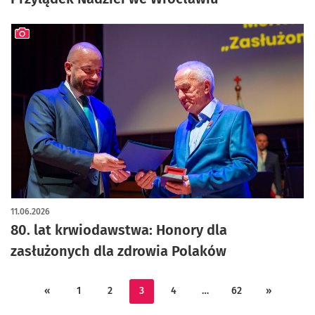
artykuł z galerią zdjęć
11.06.2026
80. lat krwiodawstwa: Honory dla
zasłużonych dla zdrowia Polaków
«
1
2
3
4
…
62
»