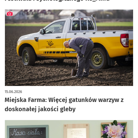
artykuł z galerią zdjęć
15.06.2026
Miejska Farma: Więcej gatunków warzyw z
doskonałej jakości gleby