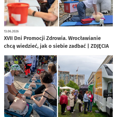
artykuł z galerią zdjęć
13.06.2026
XVII Dni Promocji Zdrowia. Wrocławianie
chcą wiedzieć, jak o siebie zadbać | ZDJĘCIA