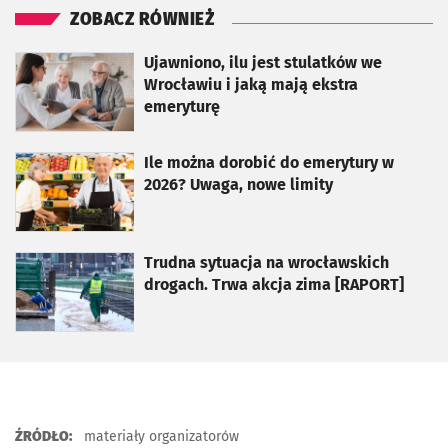
ZOBACZ RÓWNIEŻ
otworzy się w nowej karcie
Ujawniono, ilu jest stulatków we
Wrocławiu i jaką mają ekstra
emeryturę
otworzy się w nowej karcie
Ile można dorobić do emerytury w
2026? Uwaga, nowe limity
otworzy się w nowej karcie
Trudna sytuacja na wrocławskich
drogach. Trwa akcja zima [RAPORT]
ŹRÓDŁO:
materiały organizatorów