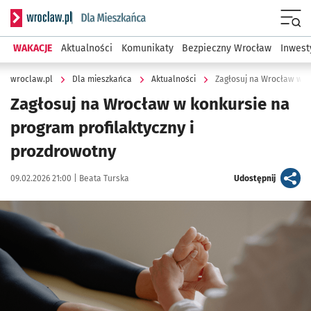
Serwis informacyjny wroclaw.pl podserwis: Dla mieszkańca
Menu
WAKACJE
Aktualności
Komunikaty
Bezpieczny Wrocław
Inwest
wroclaw.pl
Dla mieszkańca
Aktualności
Zagłosuj na Wrocław w k
Zagłosuj na Wrocław w konkursie na
program profilaktyczny i
prozdrowotny
Data publikacji:
Autor:
artykuł
09.02.2026 21:00 |
Beata Turska
Udostępnij
Kliknij, aby powiększyć