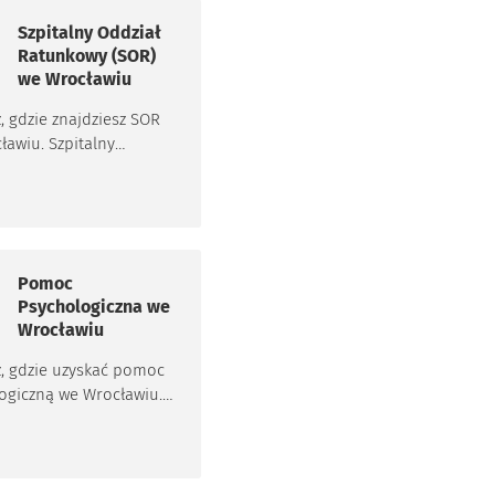
Szpitalny Oddział
Ratunkowy (SOR)
we Wrocławiu
, gdzie znajdziesz SOR
ławiu. Szpitalny
 ratunkowy to miejsce,
 ratuje się życie i
agrożone zdrowie
ka. Na SOR należy się
edy doznało się urazu,
Pomoc
wypadkowi, z
Psychologiczna we
eniem zawału lub
Wrocławiu
oraz podczas
ów z krążeniem.
, gdzie uzyskać pomoc
ogiczną we Wrocławiu.
 listę placówek, adresy
ny dla osób
czających nagłych
w oraz dowiedz się,