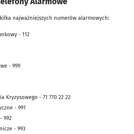
Telefony Alarmowe
 kilka najważniejszych numerów alarmowych:
nkowy - 112
we - 999
a Kryzysowego - 71 770 22 22
czne - 991
- 992
icze - 993