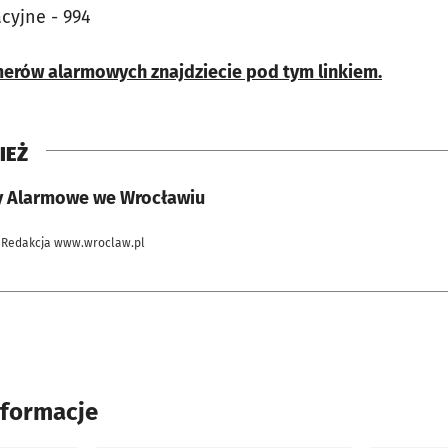
cyjne - 994
erów alarmowych znajdziecie pod tym linkiem.
IEŻ
y Alarmowe we Wrocławiu
 Redakcja www.wroclaw.pl
nformacje