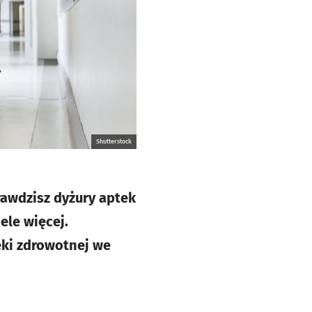
Shutterstock
rawdzisz dyżury aptek
ele więcej.
eki zdrowotnej we