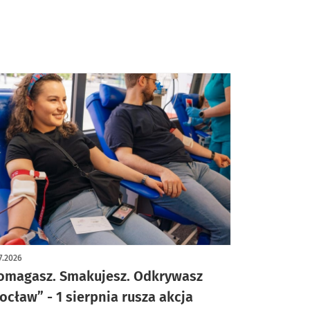
ezpłatnie można
 wsparcie w stolicy
 Śląska.
7.2026
omagasz. Smakujesz. Odkrywasz
ocław” - 1 sierpnia rusza akcja