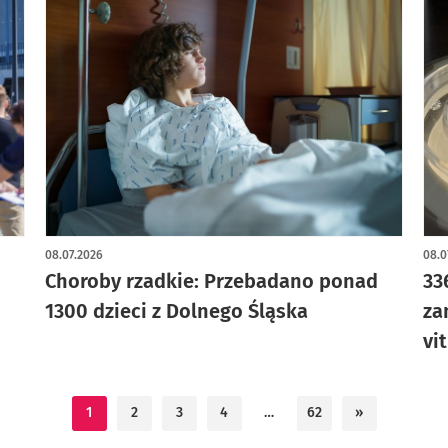
08.07.2026
08.0
Choroby rzadkie: Przebadano ponad
33
1300 dzieci z Dolnego Śląska
za
vi
1
2
3
4
…
62
»