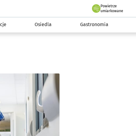
Powietrze
we Wrocławiu
 mieszkańca
umiarkowane
cje
Osiedla
Gastronomia