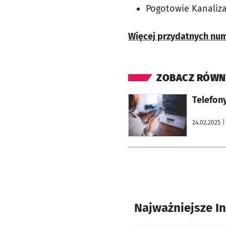
Pogotowie Kanaliza
Więcej przydatnych num
ZOBACZ RÓWN
otworzy się w nowej karcie
Telefon
24.02.2025
|
Najważniejsze I