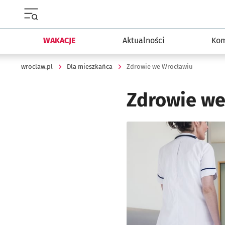
Menu główne portalu wroclaw.pl
WAKACJE
Aktualności
Kom
wroclaw.pl
Dla mieszkańca
Zdrowie we Wrocławiu
Zdrowie we
Kliknij, aby powiększyć