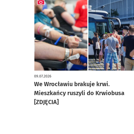
artykuł z galerią zdjęć
09.07.2026
We Wrocławiu brakuje krwi.
Mieszkańcy ruszyli do Krwiobusa
[ZDJĘCIA]