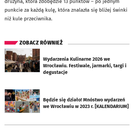
drużyna, która zdobędzie 13 punktów – po jednym
punkcie za każdą kulę, która znalazła się bliżej świnki
niż kule przeciwnika.
ZOBACZ RÓWNIEŻ
otworzy się w nowej karcie
Wydarzenia Kulinarne 2026 we
Wrocławiu. Festiwale, jarmarki, targi i
degustacje
otworzy się w nowej karcie
Będzie się działo! Mnóstwo wydarzeń
we Wrocławiu w 2023 r. [KALENDARIUM]