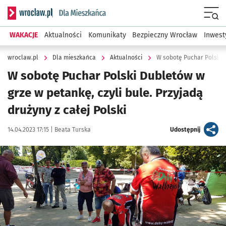
Serwis informacyjny wroclaw.pl podserwis: Dla mieszkańca
Menu
WAKACJE
Aktualności
Komunikaty
Bezpieczny Wrocław
Inwest
wroclaw.pl
Dla mieszkańca
Aktualności
W sobotę Puchar Polski Dubletów w
grze w petankę, czyli bule. Przyjadą
drużyny z całej Polski
Data publikacji:
Autor:
artykuł
14.04.2023 17:15 |
Beata Turska
Udostępnij
Kliknij, aby powiększyć