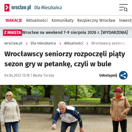
Serwis informacyjny wroclaw.pl podserwis: Dla mieszkańca
Menu
WAKACJE
Aktualności
Komunikaty
Bezpieczny Wrocław
Inwest
Z MIASTA
Wrocław na weekend 7-9 sierpnia 2026 r. [WYDARZENIA]
wroclaw.pl
Dla mieszkańca
Aktualności
Wrocławscy seniorzy rozp
Wrocławscy seniorzy rozpoczęli piąty
sezon gry w petankę, czyli w bule
Data publikacji:
Autor:
artykuł
04.04.2023 13:18 |
Beata Turska
Udostępnij
Kliknij, aby powiększyć