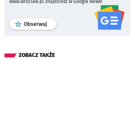
www.wroclaw.pl znajdziesz w Google News!
profil
google news
serwisu wroclaw
Obserwuj
ZOBACZ TAKŻE