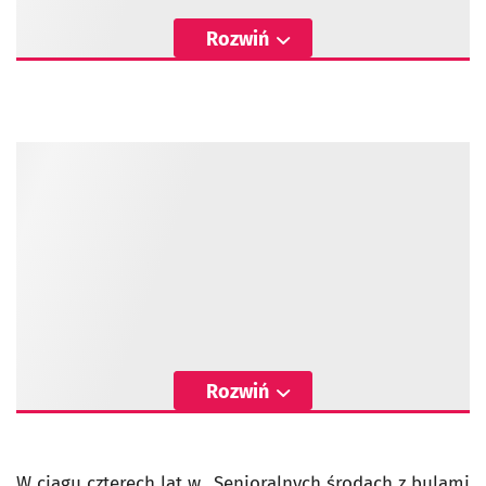
Rozwiń
Rozwiń
W ciągu czterech lat w „Senioralnych środach z bulami