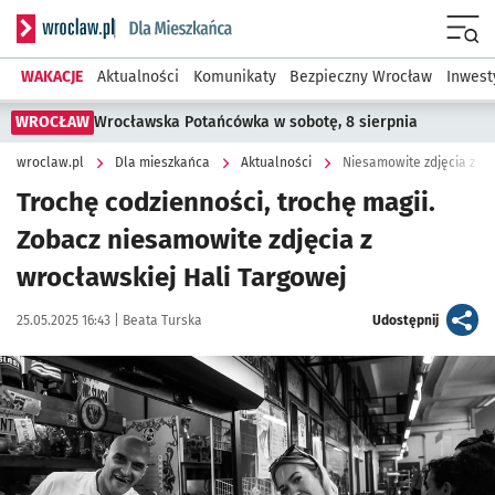
Serwis informacyjny wroclaw.pl podserwis: Dla mieszkańca
Menu
WAKACJE
Aktualności
Komunikaty
Bezpieczny Wrocław
Inwest
WROCŁAW
Wrocławska Potańcówka w sobotę, 8 sierpnia
wroclaw.pl
Dla mieszkańca
Aktualności
Niesamowite zdjęcia z wr
Trochę codzienności, trochę magii.
Zobacz niesamowite zdjęcia z
wrocławskiej Hali Targowej
Data publikacji:
Autor:
artykuł
25.05.2025 16:43 |
Beata Turska
Udostępnij
Kliknij, aby zobaczyć galerię