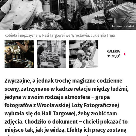
fot. Marcin Klekot
Kobieta i mężczyzna w Hali Targowej we Wrocławiu, cukiernia Irma
GALERIA
31
ZDJĘĆ
Zwyczajne, a jednak trochę magiczne codzienne
sceny, zatrzymane w kadrze relacje między ludźmi,
jedyna w swoim rodzaju atmosfera – grupa
fotografów z Wrocławskiej Loży Fotograficznej
wybrała się do Hali Targowej, żeby zrobić tam
zdjęcia. Chodziło o dokument – chcieli pokazać to
miejsce tak, jak je widzą. Efekty ich pracy zostaną