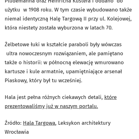
Plüdemanna oraz Heinricha Küstera i oddano do
użytku w 1908 roku. W tym czasie wybudowano także
niemal identyczną Halę Targową II przy ul. Kolejowej,
która niestety została wyburzona w latach 70.
Żelbetowe łuki w kształcie paraboli były wówczas
ultra nowoczesnym rozwiązaniem, ale pamiętano
także o historii: w północną elewację wmurowano
kartusze i kule armatnie, upamiętniające arsenał
Piaskowy, który był tu wcześniej.
Hala jest pełna różnych ciekawych detali,
które
prezentowaliśmy już w naszym portalu.
Źródło:
Hala Targowa
, Leksykon architektury
Wrocławia