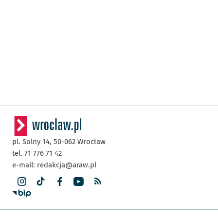
pl. Solny 14,
50-062
Wrocław
tel. 71 776 71 42
e-mail:
redakcja@araw.pl