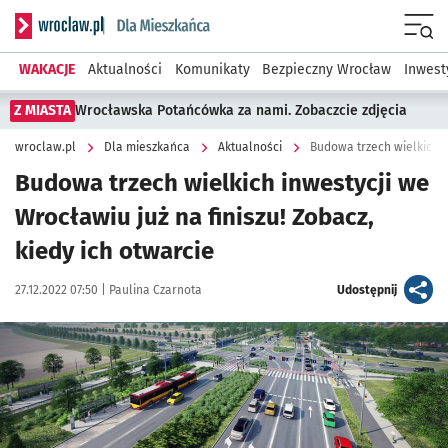
Serwis informacyjny wroclaw.pl podserwis: Dla mieszkańca
Menu
WAKACJE
Aktualności
Komunikaty
Bezpieczny Wrocław
Inwest
Z MIASTA
Wrocławska Potańcówka za nami. Zobaczcie zdjęcia
wroclaw.pl
Dla mieszkańca
Aktualności
Budowa trzech wielkich inwestycji we
Wrocławiu już na finiszu! Zobacz,
kiedy ich otwarcie
Data publikacji:
Autor:
artykuł
27.12.2022 07:50 |
Paulina Czarnota
Udostępnij
Kliknij, aby powiększyć