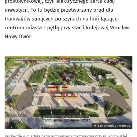
prostownikowej, czyli elektrycznego serca całej
inwestycji. To tu będzie przetwarzany prąd dla
tramwajów sunących po szynach na linii łączącej
centrum miasta z pętlą przy stacji kolejowej Wrocław
Nowy Dwór.
Wiz. Wrocławskie Inwestycje
Tak będzie wyglądała pętla autobusowo-tramwajowa przy ul. Rogowskiej