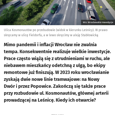
Wiz. Wrocławskie Inwestycje
Ulica Kosmonautów po przebudowie (widok w kierunku Leśnicy). W prawo
skręcamy w ulicę Fieldorfa, a w lewo skręcimy w aleję Stabłowicką
Mimo pandemii i inflacji Wrocław nie zwalnia
tempa. Konsekwentnie realizuje wielkie inwestycje.
Prace często wiążą się z utrudnieniami w ruchu, ale
niebawem mieszkańcy odetchną z ulgą, bo ekipy
remontowe już finiszują. W 2023 roku wrocławianie
zyskają dwie nowe linie tramwajowe: na Nowy
Dwór i przez Popowice. Zakończą się także prace
przy rozbudowie ul. Kosmonautów, głównej arterii
prowadzącej na Leśnicę. Kiedy ich otwarcie?