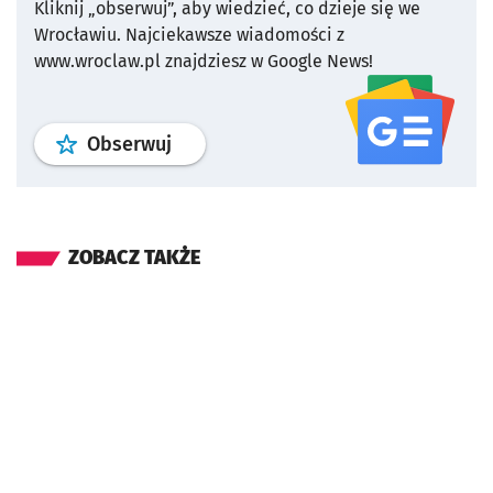
Kliknij „obserwuj”, aby wiedzieć, co dzieje się we
Wrocławiu.
Najciekawsze wiadomości z
www.wroclaw.pl znajdziesz w Google News!
profil
google news
serwisu wroclaw
Obserwuj
ZOBACZ TAKŻE