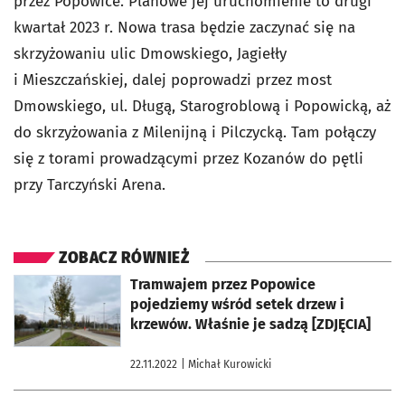
przez Popowice. Planowe jej uruchomienie to drugi
kwartał 2023 r. Nowa trasa będzie zaczynać się na
skrzyżowaniu ulic Dmowskiego, Jagiełły
i Mieszczańskiej, dalej poprowadzi przez most
Dmowskiego, ul. Długą, Starogroblową i Popowicką, aż
do skrzyżowania z Milenijną i Pilczycką. Tam połączy
się z torami prowadzącymi przez Kozanów do pętli
przy Tarczyński Arena.
ZOBACZ RÓWNIEŻ
otworzy się w nowej karcie
Tramwajem przez Popowice
pojedziemy wśród setek drzew i
krzewów. Właśnie je sadzą [ZDJĘCIA]
22.11.2022
| Michał Kurowicki