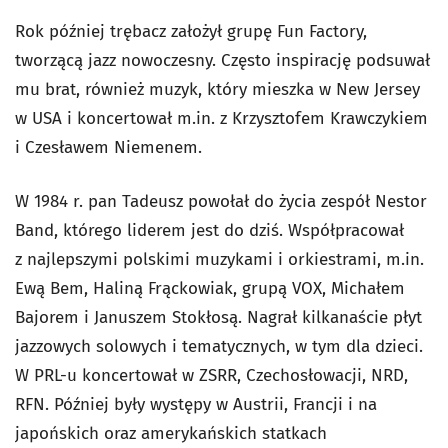
Rok później trębacz założył grupę Fun Factory,
tworzącą jazz nowoczesny. Często inspirację podsuwał
mu brat, również muzyk, który mieszka w New Jersey
w USA i koncertował m.in. z Krzysztofem Krawczykiem
i Czesławem Niemenem.
W 1984 r. pan Tadeusz powołał do życia zespół Nestor
Band, którego liderem jest do dziś. Współpracował
z najlepszymi polskimi muzykami i orkiestrami, m.in.
Ewą Bem, Haliną Frąckowiak, grupą VOX, Michałem
Bajorem i Januszem Stokłosą. Nagrał kilkanaście płyt
jazzowych solowych i tematycznych, w tym dla dzieci.
W PRL-u koncertował w ZSRR, Czechosłowacji, NRD,
RFN. Później były występy w Austrii, Francji i na
japońskich oraz amerykańskich statkach