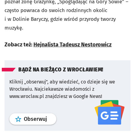
poznał żonę Grażynkę, „Spoglądając na Góry Sowie” –
często powraca do swoich rodzinnych okolic
i w Dolinie Baryczy, gdzie wśród przyrody tworzy
muzykę.
Zobacz też:
Hejnalista Tadeusz Nestorowicz
BĄDŹ NA BIEŻĄCO Z WROCŁAWIEM!
Kliknij „obserwuj”, aby wiedzieć, co dzieje się we
Wrocławiu.
Najciekawsze wiadomości z
www.wroclaw.pl znajdziesz w Google News!
profil
google news
serwisu wroclaw
Obserwuj