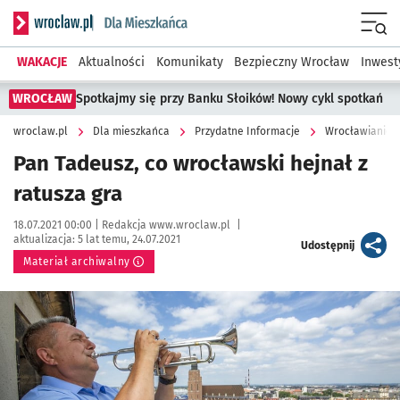
Serwis informacyjny wroclaw.pl podserwis: Dla mieszkańca
Menu
WAKACJE
Aktualności
Komunikaty
Bezpieczny Wrocław
Inwest
WROCŁAW
Spotkajmy się przy Banku Słoików! Nowy cykl spotkań
wroclaw.pl
Dla mieszkańca
Przydatne Informacje
Wrocławianie z
Pan Tadeusz, co wrocławski hejnał z
ratusza gra
Data publikacji:
Autor:
18.07.2021 00:00 |
Redakcja www.wroclaw.pl
|
aktualizacja:
5 lat temu, 24.07.2021
artykuł
Udostępnij
Materiał archiwalny
Kliknij, aby powiększyć