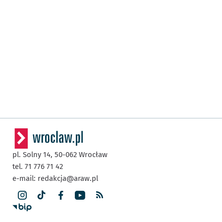
pl. Solny 14,
50-062
Wrocław
tel. 71 776 71 42
e-mail:
redakcja@araw.pl