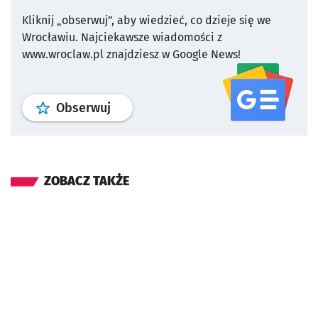
Kliknij „obserwuj”, aby wiedzieć, co dzieje się we
Wrocławiu.
Najciekawsze wiadomości z
www.wroclaw.pl znajdziesz w Google News!
profil
google news
serwisu wroclaw
Obserwuj
ZOBACZ TAKŻE