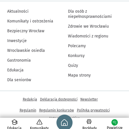
Aktualności
Dla osób z
niepełnosprawnościami
Komunikaty i ostrzeżenia
Zdrowie we Wrocławiu
Bezpieczny Wrocław
Wiadomości z regionu
Inwestycje
Polecamy
Wrocławskie osiedla
Konkursy
Gastronomia
Quizy
Edukacja
Mapa strony
Dla seniorów
Inne informacje
Redakcja
Deklaracja dostępności
Newsletter
Regulamin
Regulamin konkursów
Polityka prywatności
Strona główna - wroclaw.pl
Ustawienia cookies
Powietrze
Edukacja
Komunikaty
Rozkłady