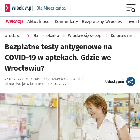
Serwis informacyjny wroclaw.pl podserwis: Dla mieszkańca
Menu
WAKACJE
Aktualności
Komunikaty
Bezpieczny Wrocław
Inwest
wroclaw.pl
Dla mieszkańca
Wrocław się szczepi
Koronawirus we 
Bezpłatne testy antygenowe na
COVID-19 w aptekach. Gdzie we
Wrocławiu?
Data publikacji:
Autor:
27.01.2022 09:09 |
Redakcja www.wroclaw.pl
|
artykuł
Udostępnij
aktualizacja:
4 lata temu, 08.02.2022
Kliknij, aby powiększyć