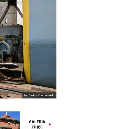
Fot. Bartosz Chochołowski
GALERIA
ZDJĘĆ