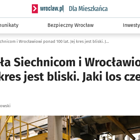
Serwis informacyjny wroclaw.pl podserwis: Dla
unikaty
Bezpieczny Wrocław
Inwesty
Towarzyszyła Siechnicom i Wrocławiowi ponad 100 lat. Jej kres jest bliski. Jaki los czeka zabytek?
ła Siechnicom i Wrocławi
 kres jest bliski. Jaki los cz
łowski
ię