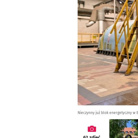
Nieczynny już blok energetyczny w E
galeria
62
zdjęć