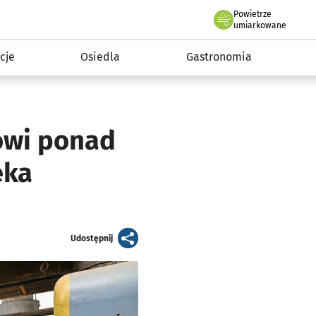
Powietrze
we Wrocławiu
 mieszkańca
umiarkowane
cje
Osiedla
Gastronomia
owi ponad
eka
artykuł
Udostępnij