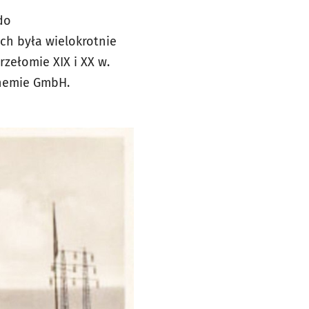
do
ach była wielokrotnie
zełomie XIX i XX w.
Chemie GmbH.