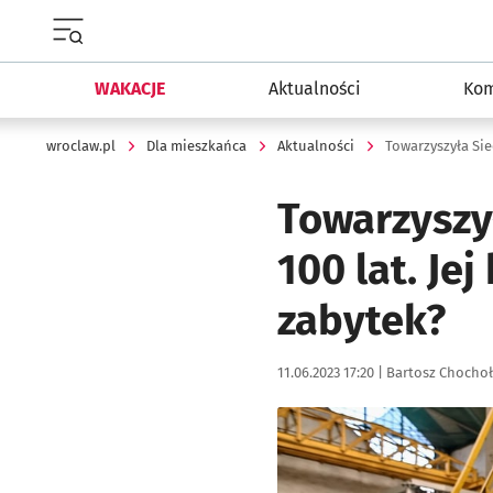
Menu główne portalu wroclaw.pl
WAKACJE
Aktualności
Kom
wroclaw.pl
Dla mieszkańca
Aktualności
Towarzyszy
100 lat. Jej
zabytek?
Data publikacji:
Autor:
11.06.2023 17:20 |
Bartosz Chocho
Kliknij, aby zobaczyć galer