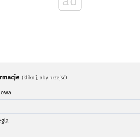
ad
ormacje
(kliknij, aby przejść)
dowa
ęgla