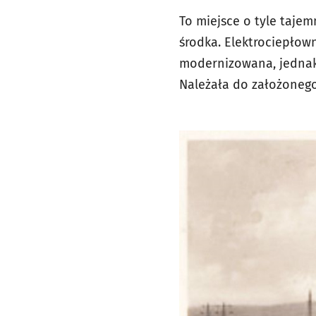
To miejsce o tyle taje
środka. Elektrociepłown
modernizowana, jednak 
Należała do założoneg