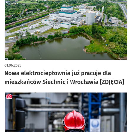
artykuł z galerią zdjęć
01.06.2025
Nowa elektrociepłownia już pracuje dla
mieszkańców Siechnic i Wrocławia [ZDJĘCIA]