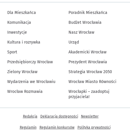
Dla Mieszkańca
Poradnik Mieszkańca
Komunikacja
Budżet Wrocławia
Inwestycje
Nasz Wrocław
Kultura i rozrywka
Urząd
Sport
Akademicki Wrocław
Przedsiębiorczy Wrocław
Prezydent Wrocławia
Zielony Wrocław
Strategia Wrocław 2050
Wydarzenia we Wrocławiu
Wrocław Miasto Równości
Wrocław Rozmawia
Wrocłapki – zaadoptuj
przyjaciela!
Inne informacje
Redakcja
Deklaracja dostępności
Newsletter
Regulamin
Regulamin konkursów
Polityka prywatności