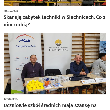
artykuł z galerią zdjęć
20.04.2025
Skanują zabytek techniki w Siechnicach. Co z
nim zrobią?
10.06.2024
Uczniowie szkół średnich mają szansę na