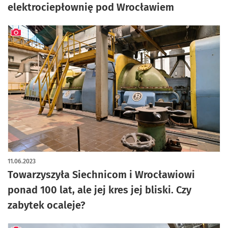
elektrociepłownię pod Wrocławiem
artykuł z galerią zdjęć
11.06.2023
Towarzyszyła Siechnicom i Wrocławiowi
ponad 100 lat, ale jej kres jej bliski. Czy
zabytek ocaleje?