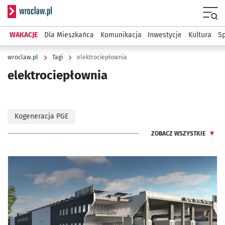
Serwis informacyjny wroclaw.pl
Menu
WAKACJE
Dla Mieszkańca
Komunikacja
Inwestycje
Kultura
Sp
wroclaw.pl
Tagi
elektrociepłownia
elektrociepłownia
Kogeneracja PGE
ZOBACZ WSZYSTKIE