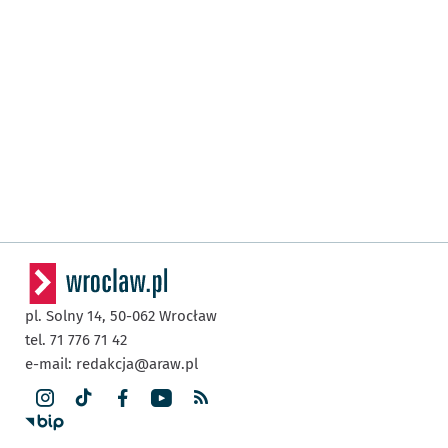
pl. Solny 14,
50-062
Wrocław
tel. 71 776 71 42
e-mail:
redakcja@araw.pl