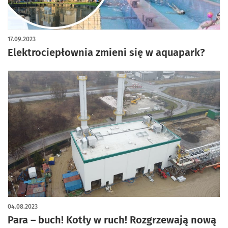
artykuł z galerią zdjęć
17.09.2023
Elektrociepłownia zmieni się w aquapark?
04.08.2023
Para – buch! Kotły w ruch! Rozgrzewają nową