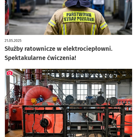
artykuł z galerią zdjęć
21.05.2025
Służby ratownicze w elektrociepłowni.
Spektakularne ćwiczenia!