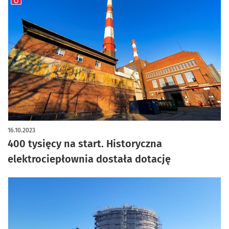
artykuł z galerią zdjęć
16.10.2023
400 tysięcy na start. Historyczna
elektrociepłownia dostała dotację