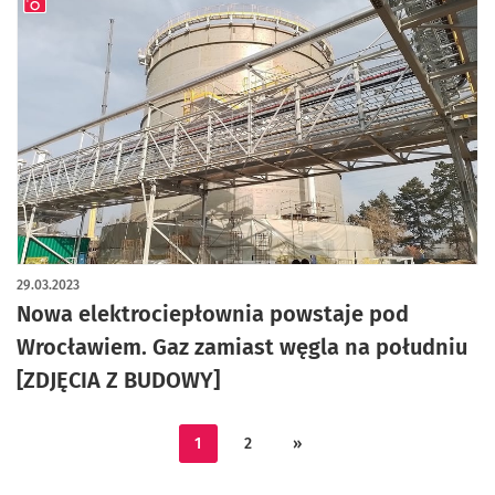
artykuł z galerią zdjęć
29.03.2023
Nowa elektrociepłownia powstaje pod
Wrocławiem. Gaz zamiast węgla na południu
[ZDJĘCIA Z BUDOWY]
1
2
»