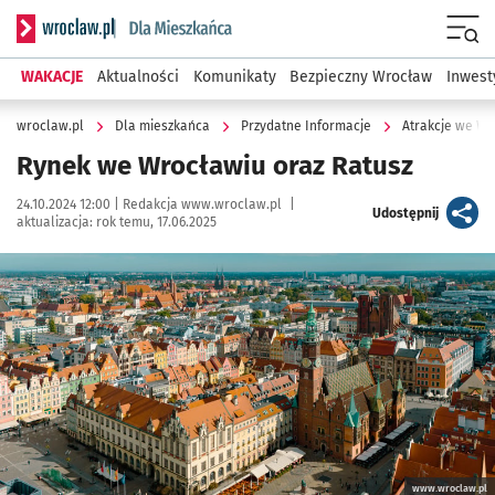
Serwis informacyjny wroclaw.pl podserwis: Dla mieszkańca
Menu
WAKACJE
Aktualności
Komunikaty
Bezpieczny Wrocław
Inwest
wroclaw.pl
Dla mieszkańca
Przydatne Informacje
Atrakcje we W
Rynek we Wrocławiu oraz Ratusz
Data publikacji:
Autor:
24.10.2024 12:00 |
Redakcja www.wroclaw.pl
|
artykuł
Udostępnij
aktualizacja:
rok temu, 17.06.2025
Kliknij, aby powiększyć
www.wroclaw.pl