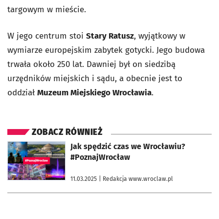
targowym w mieście.
W jego centrum stoi
Stary Ratusz
, wyjątkowy w
wymiarze europejskim zabytek gotycki. Jego budowa
trwała około 250 lat. Dawniej był on siedzibą
urzędników miejskich i sądu, a obecnie jest to
oddział
Muzeum Miejskiego Wrocławia
.
ZOBACZ RÓWNIEŻ
otworzy się w nowej karcie
Jak spędzić czas we Wrocławiu?
#PoznajWrocław
11.03.2025
| Redakcja www.wroclaw.pl