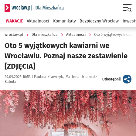
Serwis informacyjny wroclaw.pl podserwis: Dla mieszkańca
Menu
WAKACJE
Aktualności
Komunikaty
Bezpieczny Wrocław
Inwest
wroclaw.pl
Dla mieszkańca
Aktualności
Oto 5 wyjątkowych kawia
Oto 5 wyjątkowych kawiarni we
Wrocławiu. Poznaj nasze zestawienie
[ZDJĘCIA]
Data publikacji:
Autor:
29.09.2023 10:53 |
Paulina Krawczyk
Marlena Urbaniak-
artykuł
Udostępnij
Babula
Kliknij, aby zobaczyć galerię
Kliknij, aby powiększyć