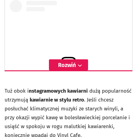
Rozwiń
Wyświetl ten post na Instagramie
Tuż obok i
nstagramowych kawiarni
dużą popularność
utrzymują
kawiarnie w stylu retro
. Jeśli chcesz
posłuchać klimatycznej muzyki ze starych winyli, a
przy okazji wypić kawę w bolesławieckiej porcelanie i
usiąść w spokoju w rogu malutkiej kawiarenki,
koniecznie wpadaj do
Vinyl Cafe
.