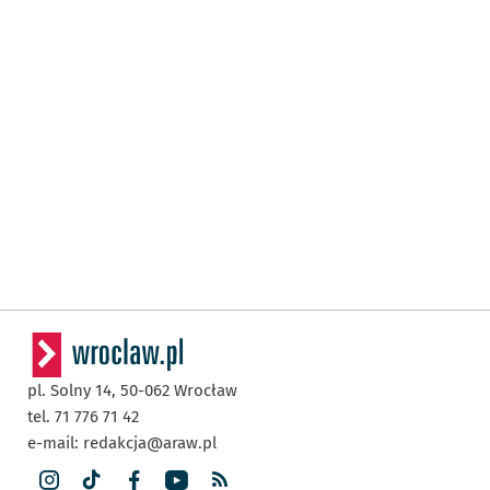
pl. Solny 14,
50-062
Wrocław
tel. 71 776 71 42
e-mail:
redakcja@araw.pl