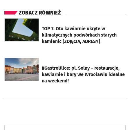
ZOBACZ RÓWNIEŻ
otworzy się w nowej karcie
TOP 7. Oto kawiarnie ukryte w
klimatycznych podwórkach starych
kamienic [ZDJĘCIA, ADRESY]
otworzy się w nowej karcie
#GastroUlice: pl. Solny – restauracje,
kawiarnie i bary we Wrocławiu idealne
na weekend!