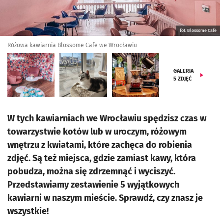
fot. Blossome Cafe
Różowa kawiarnia Blossome Cafe we Wrocławiu
GALERIA
5
ZDJĘĆ
W tych kawiarniach we Wrocławiu spędzisz czas w
towarzystwie kotów lub w uroczym, różowym
wnętrzu z kwiatami, które zachęca do robienia
zdjęć. Są też miejsca, gdzie zamiast kawy, która
pobudza, można się zdrzemnąć i wyciszyć.
Przedstawiamy zestawienie 5 wyjątkowych
kawiarni w naszym mieście. Sprawdź, czy znasz je
wszystkie!