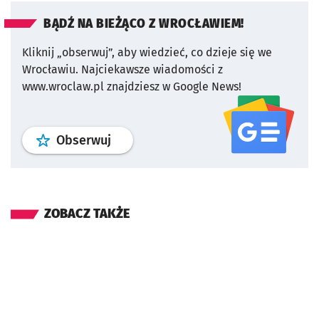
BĄDŹ NA BIEŻĄCO Z WROCŁAWIEM!
Kliknij „obserwuj”, aby wiedzieć, co dzieje się we
Wrocławiu.
Najciekawsze wiadomości z
www.wroclaw.pl znajdziesz w Google News!
profil
google news
serwisu wroclaw
Obserwuj
ZOBACZ TAKŻE