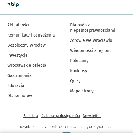
Aktualności
Dla osób z
niepełnosprawnościami
Komunikaty i ostrzeżenia
Zdrowie we Wrocławiu
Bezpieczny Wrocław
Wiadomości z regionu
Inwestycje
Polecamy
Wrocławskie osiedla
Konkursy
Gastronomia
Quizy
Edukacja
Mapa strony
Dla seniorów
Inne informacje
Redakcja
Deklaracja dostępności
Newsletter
Regulamin
Regulamin konkursów
Polityka prywatności