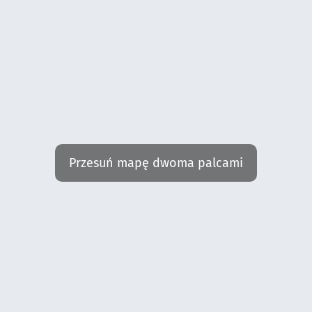
Przesuń mapę dwoma palcami