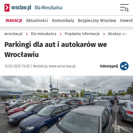
Serwis informacyjny wroclaw.pl podserwis: Dla mieszkańca
Menu
WAKACJE
Aktualności
Komunikaty
Bezpieczny Wrocław
Inwest
wroclaw.pl
Dla mieszkańca
Przydatne Informacje
Atrakcje we W
Parkingi dla aut i autokarów we
Wrocławiu
Data publikacji:
Autor:
artykuł
12.02.2025 13:30 |
Redakcja www.wroclaw.pl
Udostępnij
Kliknij, aby powiększyć