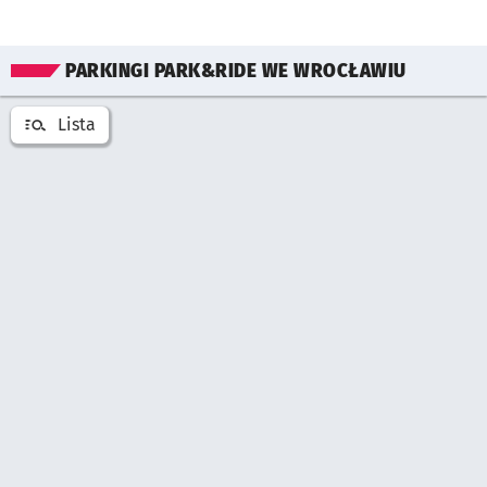
Pomiń mapę
PARKINGI PARK&RIDE WE WROCŁAWIU
Lista
Otwórz listę miejsć