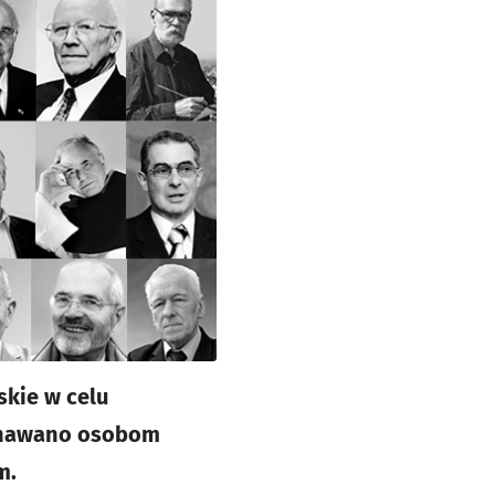
kie w celu
yznawano osobom
m.