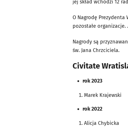
jej skład wchodzi 12 ra
O Nagrodę Prezydenta W
pozostałe organizacje.
Nagrody są przyznawane
św. Jana Chrzciciela.
Civitate Wratis
rok 2023
Marek Krajewski
rok 2022
Alicja Chybicka