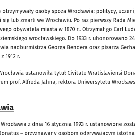
otrzymywały osoby spoza Wrocławia: politycy, uczeni, li
li się lub zmarli we Wrocławiu. Po raz pierwszy Rada M
wego obywatela miasta w 1870 r.. Otrzymał go Carl Lu
 ziemskiego wrocławskiego. Do 1933 r. uhonorowano 24 
awia nadburmistrza Georga Bendera oraz pisarza Ger
z 1912 r.
Wrocławia ustanowiła tytuł Civitate Wratislaviensi Don
m prof. Alfreda Jahna, rektora Uniwersytetu Wrocławs
awia
Wrocławia z dnia 16 stycznia 1993 r. ustanowione zosta
i Donatus – przyznawany osobom odgrywającym istotną 