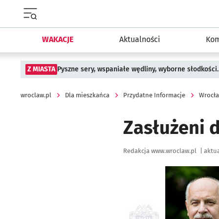
Menu główne portalu wroclaw.pl
WAKACJE
Aktualności
Kom
Z MIASTA
Pyszne sery, wspaniałe wędliny, wyborne słodkości.
wroclaw.pl
Dla mieszkańca
Przydatne Informacje
Wrocła
Zasłużeni 
Autor:
Redakcja www.wroclaw.pl
|
aktua
Kliknij, aby powiększyć