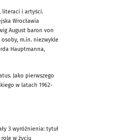
teraci i artyści.
iejska Wrocławia
dwig August baron von
osoby, m.in. niezwykle
harda Hauptmanna,
atus. Jako pierwszego
kiego w latach 1962-
ły 3 wyróżnienia: tytuł
rolę w życiu