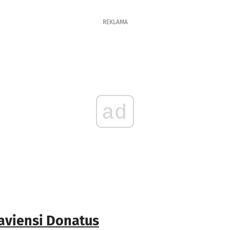
REKLAMA
ad
laviensi Donatus