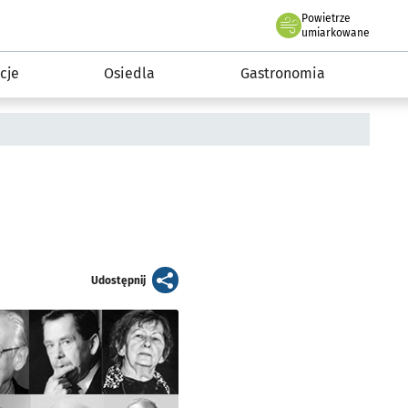
Powietrze
we Wrocławiu
 mieszkańca
umiarkowane
cje
Osiedla
Gastronomia
artykuł
Udostępnij