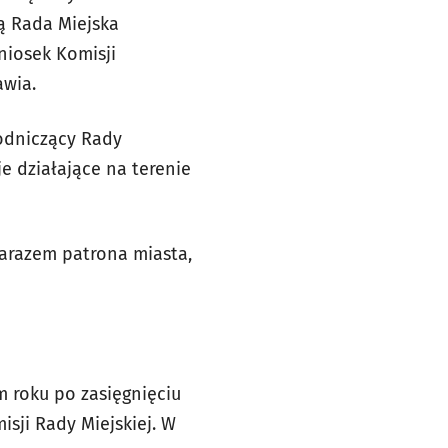
ą Rada Miejska
niosek Komisji
awia.
odniczący Rady
je działające na terenie
zarazem patrona miasta,
m roku po zasięgnięciu
sji Rady Miejskiej. W