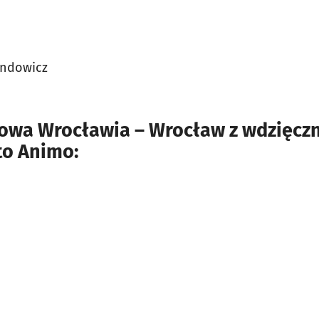
undowicz
wa Wrocławia – Wrocław z wdzięczn
to Animo: