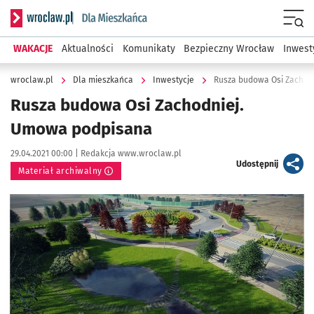
Serwis informacyjny wroclaw.pl podserwis: Dla mieszkańca
Menu
WAKACJE
Aktualności
Komunikaty
Bezpieczny Wrocław
Inwest
wroclaw.pl
Dla mieszkańca
Inwestycje
Rusza budowa Osi Zachod
Rusza budowa Osi Zachodniej.
Umowa podpisana
Data publikacji:
Autor:
29.04.2021 00:00 |
Redakcja www.wroclaw.pl
artykuł
Udostępnij
Materiał archiwalny
Kliknij, aby powiększyć