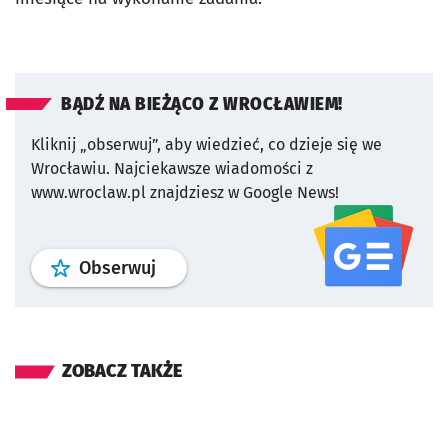
BĄDŹ NA BIEŻĄCO Z WROCŁAWIEM!
Kliknij „obserwuj”, aby wiedzieć, co dzieje się we
Wrocławiu.
Najciekawsze wiadomości z
www.wroclaw.pl znajdziesz w Google News!
profil
google news
serwisu wroclaw
Obserwuj
ZOBACZ TAKŻE