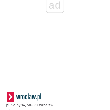
ad
pl. Solny 14,
50-062
Wrocław