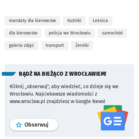
mandaty dla kierowców
Kuźniki
Leśnica
dla kierowców
policja we Wrocławiu
samochód
galeria zdjęć
transport
Żerniki
BĄDŹ NA BIEŻĄCO Z WROCŁAWIEM!
Kliknij „obserwuj”, aby wiedzieć, co dzieje się we
Wrocławiu.
Najciekawsze wiadomości z
www.wroclaw.pl znajdziesz w Google News!
profil
google news
serwisu wroclaw
Obserwuj