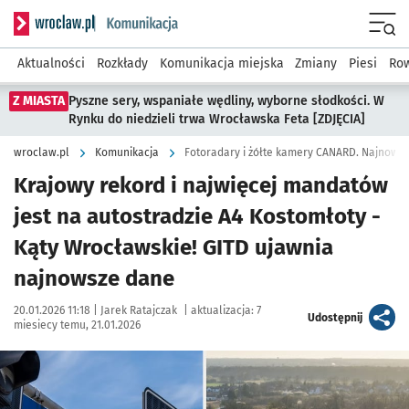
Serwis informacyjny wroclaw.pl podserwis: Komunikacja
Menu
Aktualności
Rozkłady
Komunikacja miejska
Zmiany
Piesi
Row
Z MIASTA
Pyszne sery, wspaniałe wędliny, wyborne słodkości. W
Rynku do niedzieli trwa Wrocławska Feta [ZDJĘCIA]
wroclaw.pl
Komunikacja
Fotoradary i żółte kamery CANARD. Najnows
Krajowy rekord i najwięcej mandatów
jest na autostradzie A4 Kostomłoty -
Kąty Wrocławskie! GITD ujawnia
najnowsze dane
Data publikacji:
Autor:
20.01.2026 11:18 |
Jarek Ratajczak
|
aktualizacja:
7
artykuł
Udostępnij
miesiecy temu, 21.01.2026
Kliknij, aby zobaczyć galerię