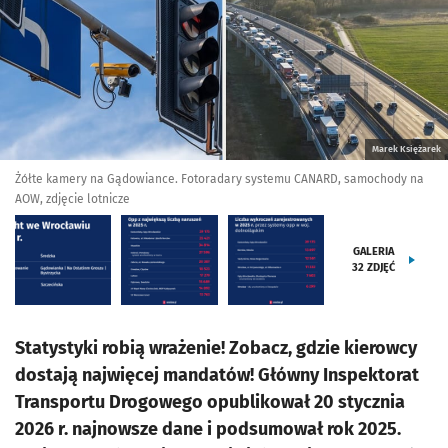
Marek Księżarek
Żółte kamery na Gądowiance. Fotoradary systemu CANARD, samochody na
AOW, zdjęcie lotnicze
GALERIA
32
ZDJĘĆ
Statystyki robią wrażenie! Zobacz, gdzie kierowcy
dostają najwięcej mandatów! Główny Inspektorat
Transportu Drogowego opublikował 20 stycznia
2026 r. najnowsze dane i podsumował rok 2025.