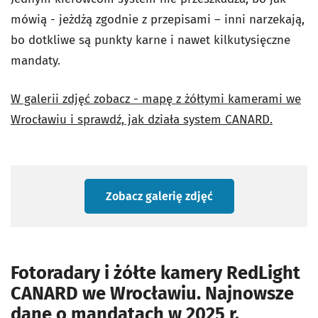
mówią - jeżdżą zgodnie z przepisami – inni narzekają,
bo dotkliwe są punkty karne i nawet kilkutysięczne
mandaty.
W galerii zdjęć zobacz - mapę z żółtymi kamerami we
Wrocławiu i sprawdź, jak działa system CANARD.
Zobacz galerię zdjęć
Fotoradary i żółte kamery RedLight
CANARD we Wrocławiu. Najnowsze
dane o mandatach w 2025 r.