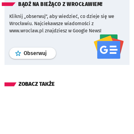
BĄDŹ NA BIEŻĄCO Z WROCŁAWIEM!
Kliknij „obserwuj”, aby wiedzieć, co dzieje się we
Wrocławiu.
Najciekawsze wiadomości z
www.wroclaw.pl znajdziesz w Google News!
profil
google news
serwisu wroclaw
Obserwuj
ZOBACZ TAKŻE