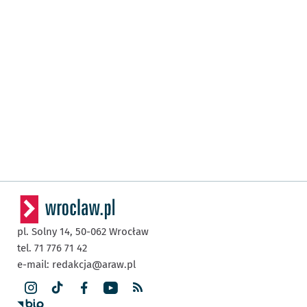
pl. Solny 14,
50-062
Wrocław
tel. 71 776 71 42
e-mail:
redakcja@araw.pl