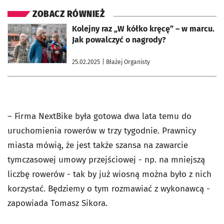
ZOBACZ RÓWNIEŻ
otworzy się w nowej karcie
Kolejny raz „W kółko kręcę” – w marcu.
Jak powalczyć o nagrody?
25.02.2025
| Błażej Organisty
– Firma NextBike była gotowa dwa lata temu do
uruchomienia rowerów w trzy tygodnie. Prawnicy
miasta mówią, że jest także szansa na zawarcie
tymczasowej umowy przejściowej - np. na mniejszą
liczbę rowerów - tak by już wiosną można było z nich
korzystać. Będziemy o tym rozmawiać z wykonawcą -
zapowiada Tomasz Sikora.