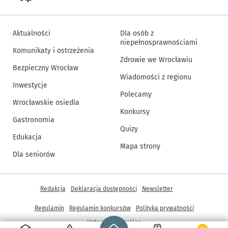
Aktualności
Dla osób z
niepełnosprawnościami
Komunikaty i ostrzeżenia
Zdrowie we Wrocławiu
Bezpieczny Wrocław
Wiadomości z regionu
Inwestycje
Polecamy
Wrocławskie osiedla
Konkursy
Gastronomia
Quizy
Edukacja
Mapa strony
Dla seniorów
Inne informacje
Redakcja
Deklaracja dostępności
Newsletter
Regulamin
Regulamin konkursów
Polityka prywatności
Strona główna - wroclaw.pl
Ustawienia cookies