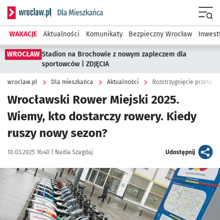
Serwis informacyjny wroclaw.pl podserwis: Dla mieszkańca
Menu
WAKACJE
Aktualności
Komunikaty
Bezpieczny Wrocław
Inwest
WROCŁAW
Stadion na Brochowie z nowym zapleczem dla
sportowców | ZDJĘCIA
wroclaw.pl
Dla mieszkańca
Aktualności
Rozstrzygnięcie przetarg
Wrocławski Rower Miejski 2025.
Wiemy, kto dostarczy rowery. Kiedy
ruszy nowy sezon?
Data publikacji:
Autor:
artykuł
10.03.2025 16:40 |
Nadia Szagdaj
Udostępnij
Kliknij, aby powiększyć