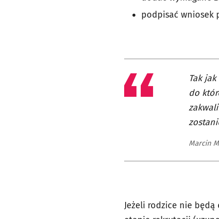
podpisać wniosek p
Tak jak
do któr
zakwal
zostani
Marcin M
Jeżeli rodzice nie będ