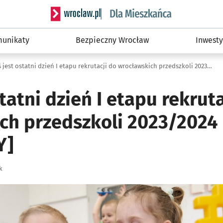
Serwis informacyjny wroclaw.pl podserwis: Dla
unikaty
Bezpieczny Wrocław
Inwesty
Dziś jest ostatni dzień I etapu rekrutacji do wrocławskich przedszkoli 2023/2024 [SZCZEGÓŁY]
statni dzień I etapu rekrut
ch przedszkoli 2023/2024
Y]
k