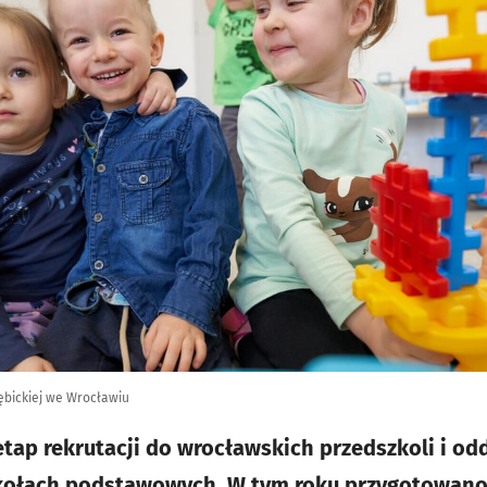
Dębickiej we Wrocławiu
etap rekrutacji do wrocławskich przedszkoli i od
kołach podstawowych. W tym roku przygotowano 