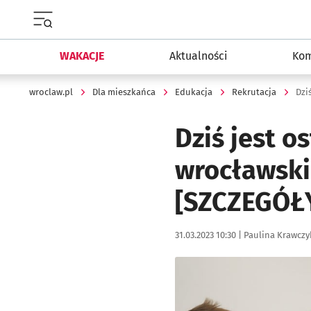
Menu główne portalu wroclaw.pl
WAKACJE
Aktualności
Kom
wroclaw.pl
Dla mieszkańca
Edukacja
Rekrutacja
Dziś jest o
wrocławski
[SZCZEGÓŁ
Data publikacji:
Autor:
31.03.2023 10:30 |
Paulina Krawczy
Kliknij, aby powiększyć