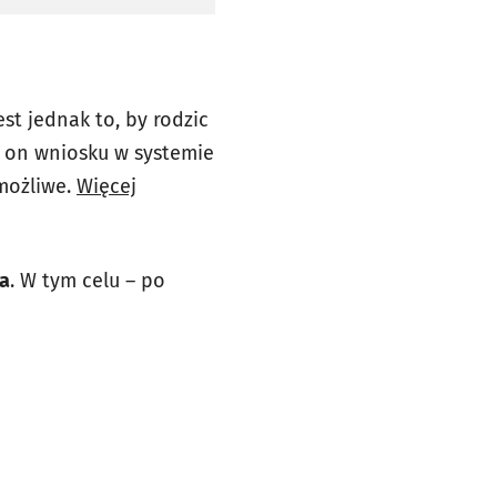
st jednak to, by rodzic
 on wniosku w systemie
 możliwe.
Więcej
ca
. W tym celu – po