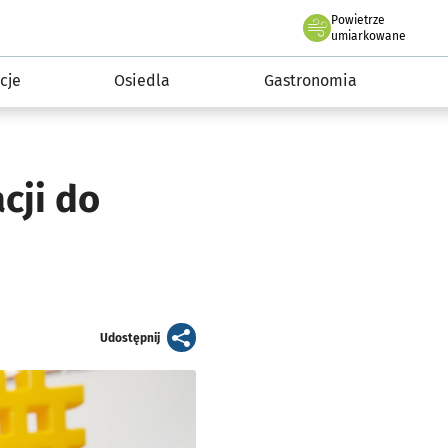
Powietrze
we Wrocławiu
 mieszkańca
umiarkowane
cje
Osiedla
Gastronomia
acji do
artykuł
Udostępnij