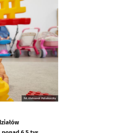
fot. Oleksandr Poliakovsky
działów
ponad 6,5 tys.