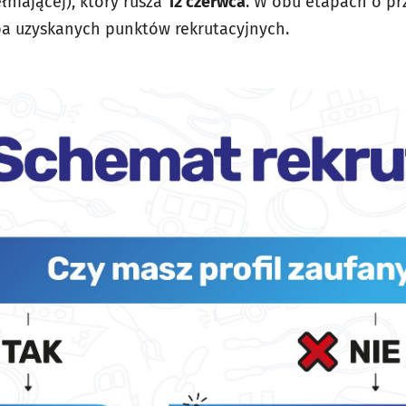
łniającej), który rusza
12 czerwca
. W obu etapach o pr
ba uzyskanych punktów rekrutacyjnych.