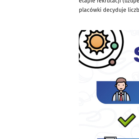
etapie rekrutacji (uzupe
placówki decyduje licz