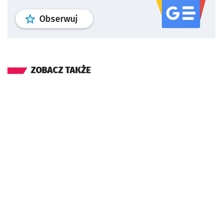
profil
google news
serwisu wroclaw
Obserwuj
ZOBACZ TAKŻE