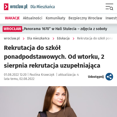
Serwis informacyjny wroclaw.pl podserwis: Dla mieszkańca
Menu
WAKACJE
Aktualności
Komunikaty
Bezpieczny Wrocław
Inwest
WROCŁAW
„Panorama 1670” w Hali Stulecia – zdjęcia z soboty
wroclaw.pl
Dla mieszkańca
Edukacja
Rekrutacja do szkół
ponadpodstawowych. Od wtorku, 2
sierpnia rekrutacja uzupełniająca
Data publikacji:
Autor:
01.08.2022 12:20 |
Paulina Krawczyk
|
aktualizacja:
4
artykuł
Udostępnij
lata temu, 02.08.2022
Kliknij, aby powiększyć