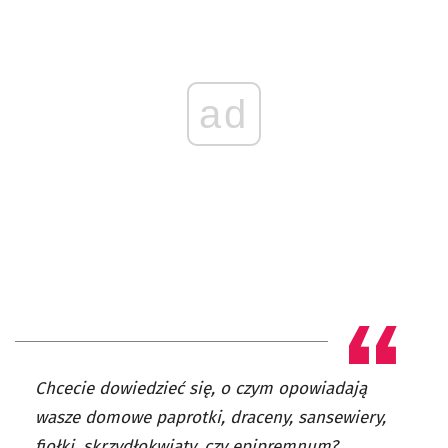
ad
Chcecie dowiedzieć się, o czym opowiadają
wasze domowe paprotki, draceny, sansewiery,
fiołki, skrzydłokwiaty, czy epipremnum?