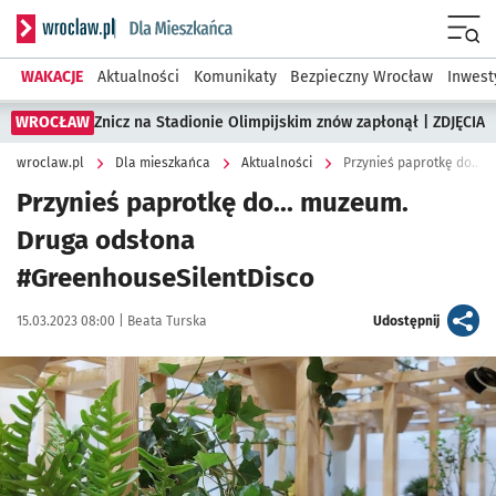
Serwis informacyjny wroclaw.pl podserwis: Dla mieszkańca
Menu
WAKACJE
Aktualności
Komunikaty
Bezpieczny Wrocław
Inwest
WROCŁAW
Znicz na Stadionie Olimpijskim znów zapłonął | ZDJĘCIA
wroclaw.pl
Dla mieszkańca
Aktualności
Przynieś paprotkę do...
Przynieś paprotkę do... muzeum.
Druga odsłona
#GreenhouseSilentDisco
Data publikacji:
Autor:
artykuł
15.03.2023 08:00 |
Beata Turska
Udostępnij
Kliknij, aby powiększyć