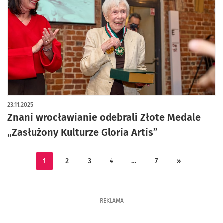
23.11.2025
Znani wrocławianie odebrali Złote Medale
„Zasłużony Kulturze Gloria Artis”
1
2
3
4
…
7
»
REKLAMA