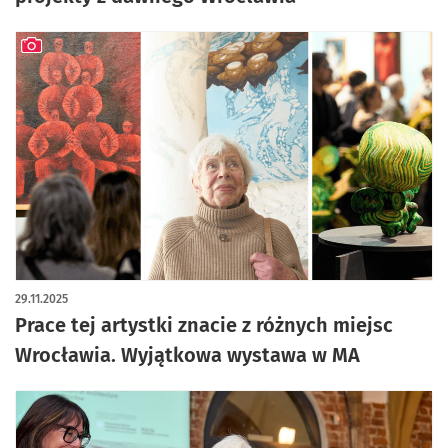
artykuł z galerią zdjęć
29.11.2025
Prace tej artystki znacie z różnych miejsc
Wrocławia. Wyjątkowa wystawa w MA