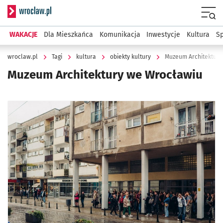
Serwis informacyjny wroclaw.pl
Menu
WAKACJE
Dla Mieszkańca
Komunikacja
Inwestycje
Kultura
Sp
wroclaw.pl
Tagi
kultura
obiekty kultury
Muzeum Architektury
Muzeum Architektury we Wrocławiu