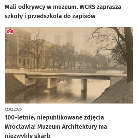
Mali odkrywcy w muzeum. WCRS zaprasza
szkoły i przedszkola do zapisów
artykuł z galerią zdjęć
12.02.2026
100-letnie, niepublikowane zdjęcia
Wrocławia! Muzeum Architektury ma
niezwykły skarb