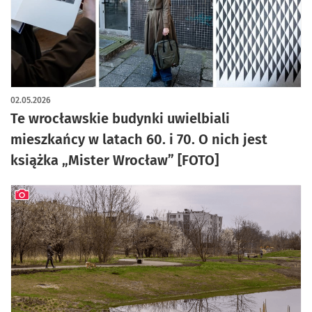
artykuł z galerią zdjęć
02.05.2026
Te wrocławskie budynki uwielbiali
mieszkańcy w latach 60. i 70. O nich jest
książka „Mister Wrocław” [FOTO]