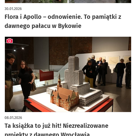
30.01.2026
Flora i Apollo – odnowienie. To pamiątki z
dawnego pałacu w Bykowie
artykuł z galerią zdjęć
08.01.2026
Ta książka to już hit! Niezrealizowane
projekty z dawnego Wrocławia