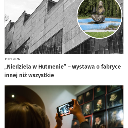
artykuł z galerią zdjęć
31.01.2026
„Niedziela w Hutmenie” – wystawa o fabryce
innej niż wszystkie