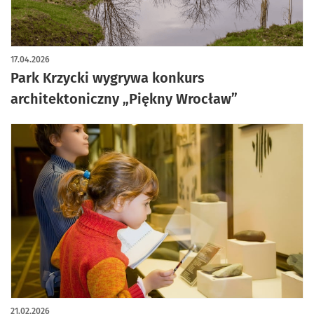
artykuł z galerią zdjęć
17.04.2026
Park Krzycki wygrywa konkurs
architektoniczny „Piękny Wrocław”
21.02.2026