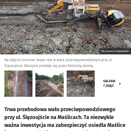
fot. Janusz Krzeszowski
Na zdjęciu trencher kopie rów w wale przeciwpowodziowym przy ul.
Ślęzoujście. Maszyna przebija się przez błotnistą ziemię.
GALERIA
7
ZDJĘĆ
Trwa przebudowa wału przeciwpowodziowego
przy ul. Ślęzoujście na Maślicach. Ta niezwykle
ważna inwestycja ma zabezpieczyć osiedla Maślice