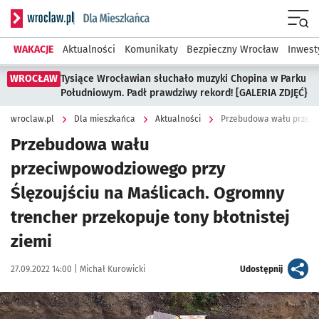
Serwis informacyjny wroclaw.pl podserwis: Dla mieszkańca
Menu
WAKACJE
Aktualności
Komunikaty
Bezpieczny Wrocław
Inwest
WROCŁAW
Tysiące Wrocławian słuchało muzyki Chopina w Parku
Południowym. Padł prawdziwy rekord! [GALERIA ZDJĘĆ}
wroclaw.pl
Dla mieszkańca
Aktualności
Przebudowa wału
przeciwpowodziowego przy
Ślęzoujściu na Maślicach. Ogromny
trencher przekopuje tony błotnistej
ziemi
Data publikacji:
Autor:
artykuł
27.09.2022 14:00 |
Michał Kurowicki
Udostępnij
Kliknij, aby zobaczyć galerię