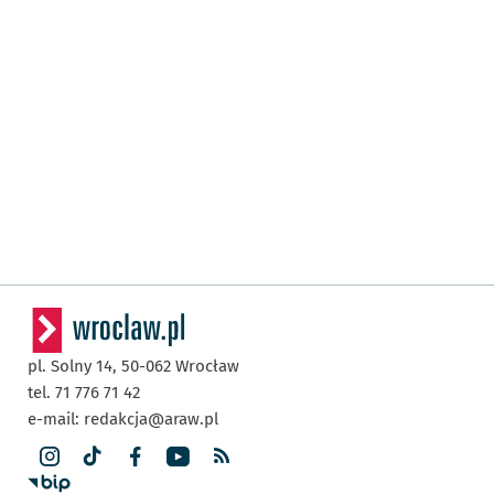
pl. Solny 14,
50-062
Wrocław
tel. 71 776 71 42
e-mail:
redakcja@araw.pl