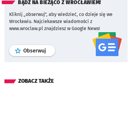
BĄDŹ NA BIEŻĄCO Z WROCŁAWIEM!
Kliknij „obserwuj”, aby wiedzieć, co dzieje się we
Wrocławiu.
Najciekawsze wiadomości z
www.wroclaw.pl znajdziesz w Google News!
profil
google news
serwisu wroclaw
Obserwuj
ZOBACZ TAKŻE