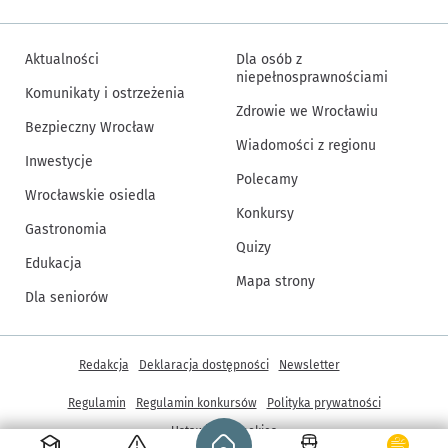
Aktualności
Dla osób z
niepełnosprawnościami
Komunikaty i ostrzeżenia
Zdrowie we Wrocławiu
Bezpieczny Wrocław
Wiadomości z regionu
Inwestycje
Polecamy
Wrocławskie osiedla
Konkursy
Gastronomia
Quizy
Edukacja
Mapa strony
Dla seniorów
Inne informacje
Redakcja
Deklaracja dostępności
Newsletter
Regulamin
Regulamin konkursów
Polityka prywatności
Strona główna - wroclaw.pl
Ustawienia cookies