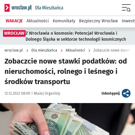
Serwis informacyjny wroclaw.pl podserwis: Dla mieszkańca
Menu
WAKACJE
Aktualności
Komunikaty
Bezpieczny Wrocław
Inwest
WROCŁAW
Z Wrocławia o kosmosie: Potencjał Wrocławia i
Dolnego Śląska w sektorze technologii kosmicznych
wroclaw.pl
Dla mieszkańca
Aktualności
Zobaczcie nowe stawki podatków: od
nieruchomości, rolnego i leśnego i
środków transportu
Data publikacji:
Autor:
artykuł
12.12.2022 08:00 |
Błażej Organisty
Udostępnij
Kliknij, aby powiększyć