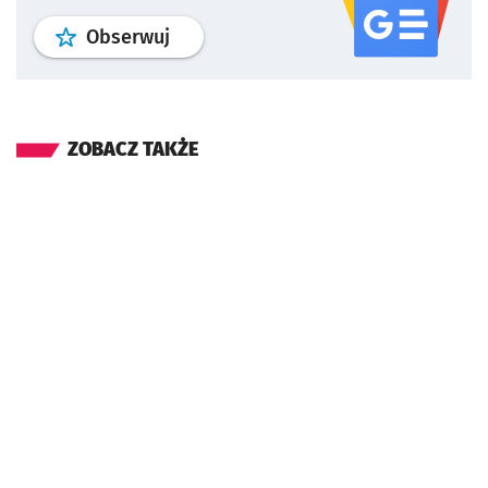
profil
google news
serwisu wroclaw
Obserwuj
ZOBACZ TAKŻE