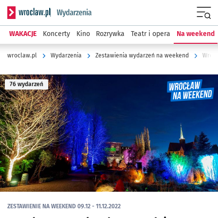
Serwis informacyjny wroclaw.pl podserwis: Wydarzenia
Menu
WAKACJE
Koncerty
Kino
Rozrywka
Teatr i opera
Na weekend
wroclaw.pl
Wydarzenia
Zestawienia wydarzeń na weekend
Wrocł
76 wydarzeń
ZESTAWIENIE NA WEEKEND 09.12 - 11.12.2022