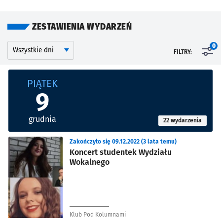
ZESTAWIENIA WYDARZEŃ
Kalendarium
Wyszukaj wydarzenia po dniu
0
FILTRY:
Znalezione wydarzenia
PIĄTEK
9
grudnia
22 wydarzenia
Zakończyło się 09.12.2022 (3 lata temu)
Koncert studentek Wydziału
Wokalnego
Klub Pod Kolumnami