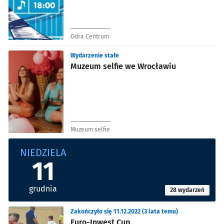
Odra Centrum
Wydarzenie stałe
Muzeum selfie we Wrocławiu
Muzeum selfie
NIEDZIELA
11
grudnia
28 wydarzeń
Zakończyło się 11.12.2022 (3 lata temu)
Euro-Inwest Cup