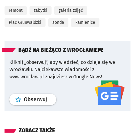
remont
zabytki
galeria zdjęć
Plac Grunwaldzki
sonda
kamienice
BĄDŹ NA BIEŻĄCO Z WROCŁAWIEM!
Kliknij „obserwuj”, aby wiedzieć, co dzieje się we
Wrocławiu.
Najciekawsze wiadomości z
www.wroclaw.pl znajdziesz w Google News!
profil
google news
serwisu wroclaw
Obserwuj
ZOBACZ TAKŻE