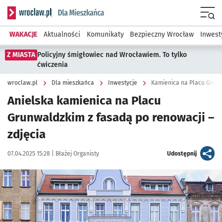
Serwis informacyjny wroclaw.pl podserwis: Dla mieszkańca
Menu
WAKACJE
Aktualności
Komunikaty
Bezpieczny Wrocław
Inwest
Z MIASTA
Policyjny śmigłowiec nad Wrocławiem. To tylko
ćwiczenia
wroclaw.pl
Dla mieszkańca
Inwestycje
Kamienica na Placu Grunw
Anielska kamienica na Placu
Grunwaldzkim z fasadą po renowacji –
zdjęcia
Data publikacji:
Autor:
artykuł
07.04.2025 15:28 |
Błażej Organisty
Udostępnij
Kliknij, aby zobaczyć galerię