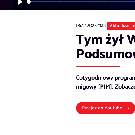
Play
06.12.2025 11:18
Aktualizacja:
Tym żył W
Podsumow
Cotygodniowy program
migowy [PJM]. Zobaczc
(link 
Przejdź do
Youtube