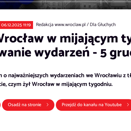
Redakcja www.wroclaw.pl /
Dla Głuchych
 06.12.2025 11:19
rocław w mijającym t
anie wydarzeń - 5 gru
 o najważniejszych wydarzeniach we Wrocławiu z t
ie, czym żył Wrocław w mijającym tygodniu.
otwiera się w nowym oknie)
(lin
Osadź na stronie
Przejdź do kanału na
Youtube