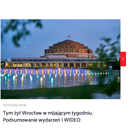
1
18.07.2026 08:45
Tym żył Wrocław w mijającym tygodniu.
Podsumowanie wydarzeń | WIDEO