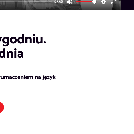
03:58
Mute
Settings
Enter
fullscreen
ygodniu.
dnia
łumaczeniem na język
k otwiera się w nowym oknie)