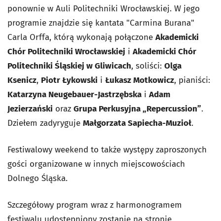
ponownie w Auli Politechniki Wrocławskiej. W jego
programie znajdzie się kantata "Carmina Burana"
Carla Orffa, którą wykonają połączone
Akademicki
Chór Politechniki Wrocławskiej
i
Akademicki Chór
Politechniki Śląskiej w Gliwicach
, soliści:
Olga
Ksenicz
,
Piotr Łykowski
i
Łukasz Motkowicz
, pianiści:
Katarzyna Neugebauer-Jastrzębska
i
Adam
Jezierzański
oraz
Grupa Perkusyjna „Repercussion”
.
Dziełem zadyryguje
Małgorzata Sapiecha-Muzioł
.
Festiwalowy weekend to także występy zaproszonych
gości organizowane w innych miejscowościach
Dolnego Śląska.
Szczegółowy program wraz z harmonogramem
festiwalu udostępniony zostanie na stronie