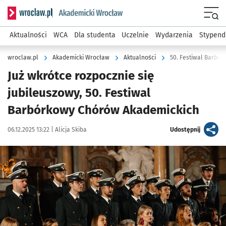
Serwis informacyjny wroclaw.pl podserwis: Akademicki Wro
Men
Aktualności
WCA
Dla studenta
Uczelnie
Wydarzenia
Stypend
wroclaw.pl
Akademicki Wrocław
Aktualności
50. Festiwal Barbó
Już wkrótce rozpocznie się
jubileuszowy, 50. Festiwal
Barbórkowy Chórów Akademickich
Data publikacji:
Autor:
artykuł
06.12.2025 13:22 |
Alicja Skiba
Udostępnij
Kliknij, aby powiększyć