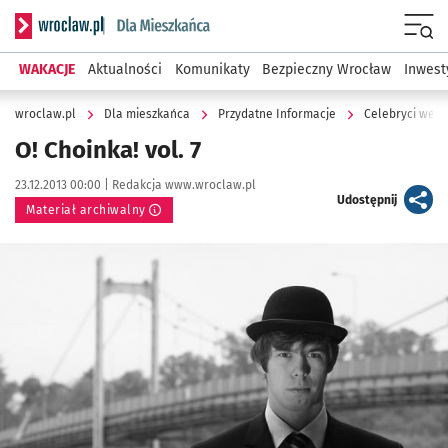
Serwis informacyjny wroclaw.pl podserwis: Dla mieszkańca
Menu
WAKACJE
Aktualności
Komunikaty
Bezpieczny Wrocław
Inwest
wroclaw.pl
Dla mieszkańca
Przydatne Informacje
Celebryci we W
O! Choinka! vol. 7
Data publikacji:
Autor:
23.12.2013 00:00 |
Redakcja www.wroclaw.pl
artykuł
Udostępnij
Materiał archiwalny
Kliknij, aby powiększyć