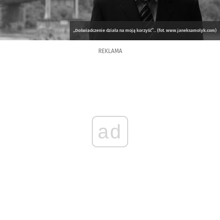
„Doświadczenie działa na moją korzyść”... (fot. www.janeksamolyk.com)
REKLAMA
ad