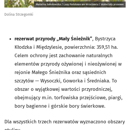
Malwina Sokołowska / Lasy Państowe we Wrocławiu / materiały prasowe
Dolina Strzegomki
rezerwat przyrody „Mały Śnieżnik”
, Bystrzyca
Kłodzka i Międzylesie, powierzchnia: 359,51 ha.
Celem ochrony jest zachowanie naturalnych
elementów przyrody ożywionej i nieożywionej w
rejonie Małego Śnieżnika oraz sąsiednich
szczytów — Wysoczki, Goworka i Średniaka. To
obszar o wyjątkowej wartości przyrodniczej,
obejmujący m.in. torfowiska przejściowe, piargi,
bory bagienne i górskie bory świerkowe.
Dla wszystkich trzech rezerwatów wyznaczono obszary