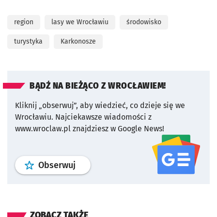
region
lasy we Wrocławiu
środowisko
turystyka
Karkonosze
BĄDŹ NA BIEŻĄCO Z WROCŁAWIEM!
Kliknij „obserwuj”, aby wiedzieć, co dzieje się we
Wrocławiu.
Najciekawsze wiadomości z
www.wroclaw.pl znajdziesz w Google News!
profil
google news
serwisu wroclaw
Obserwuj
ZOBACZ TAKŻE