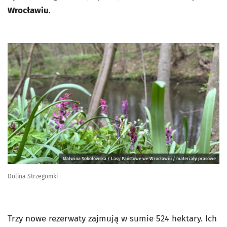
Wrocławiu
.
Malwina Sokołowska / Lasy Państowe we Wrocławiu / materiały prasowe
Dolina Strzegomki
Trzy nowe rezerwaty zajmują w sumie 524 hektary. Ich