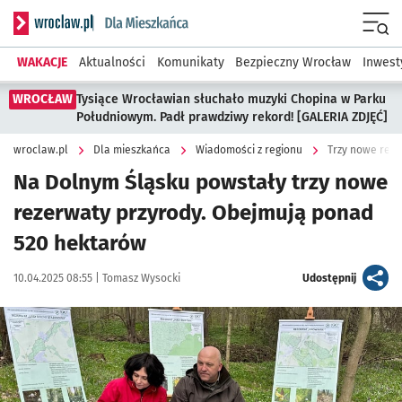
Serwis informacyjny wroclaw.pl podserwis: Dla mieszkańca
Menu
WAKACJE
Aktualności
Komunikaty
Bezpieczny Wrocław
Inwest
WROCŁAW
Tysiące Wrocławian słuchało muzyki Chopina w Parku
Południowym. Padł prawdziwy rekord! [GALERIA ZDJĘĆ]
wroclaw.pl
Dla mieszkańca
Wiadomości z regionu
Trzy nowe reze
Na Dolnym Śląsku powstały trzy nowe
rezerwaty przyrody. Obejmują ponad
520 hektarów
Data publikacji:
Autor:
artykuł
10.04.2025 08:55 |
Tomasz Wysocki
Udostępnij
Kliknij, aby powiększyć