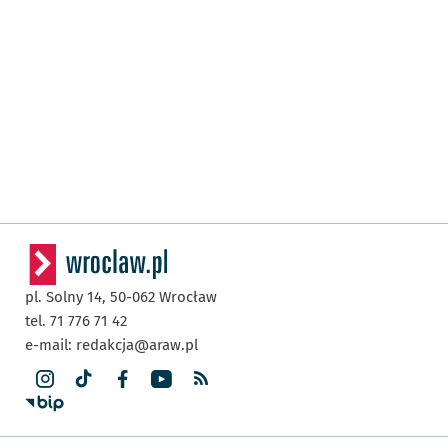
pl. Solny 14,
50-062
Wrocław
tel. 71 776 71 42
e-mail:
redakcja@araw.pl