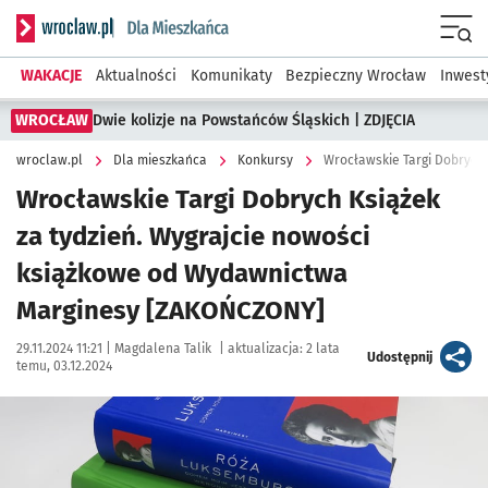
Serwis informacyjny wroclaw.pl podserwis: Dla mieszkańca
Menu
WAKACJE
Aktualności
Komunikaty
Bezpieczny Wrocław
Inwest
WROCŁAW
Dwie kolizje na Powstańców Śląskich | ZDJĘCIA
wroclaw.pl
Dla mieszkańca
Konkursy
Wrocławskie Targi Dobrych Książek
za tydzień. Wygrajcie nowości
książkowe od Wydawnictwa
Marginesy [ZAKOŃCZONY]
Data publikacji:
Autor:
29.11.2024 11:21 |
Magdalena Talik
|
aktualizacja:
2 lata
artykuł
Udostępnij
temu, 03.12.2024
Kliknij, aby powiększyć