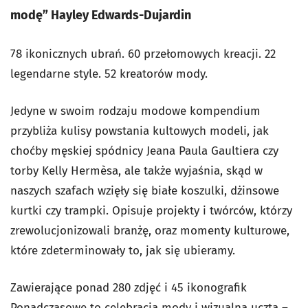
modę” Hayley Edwards-Dujardin
78 ikonicznych ubrań. 60 przełomowych kreacji. 22
legendarne style. 52 kreatorów mody.
Jedyne w swoim rodzaju modowe kompendium
przybliża kulisy powstania kultowych modeli, jak
choćby męskiej spódnicy Jeana Paula Gaultiera czy
torby Kelly Hermèsa, ale także wyjaśnia, skąd w
naszych szafach wzięły się białe koszulki, dżinsowe
kurtki czy trampki. Opisuje projekty i twórców, którzy
zrewolucjonizowali branżę, oraz momenty kulturowe,
które zdeterminowały to, jak się ubieramy.
Zawierające ponad 280 zdjęć i 45 ikonografik
Ponadczasowe to celebracja mody i wizualna uczta –