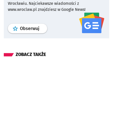
Wrocławiu.
Najciekawsze wiadomości z
www.wroclaw.pl znajdziesz w Google News!
profil
google news
serwisu wroclaw
Obserwuj
ZOBACZ TAKŻE