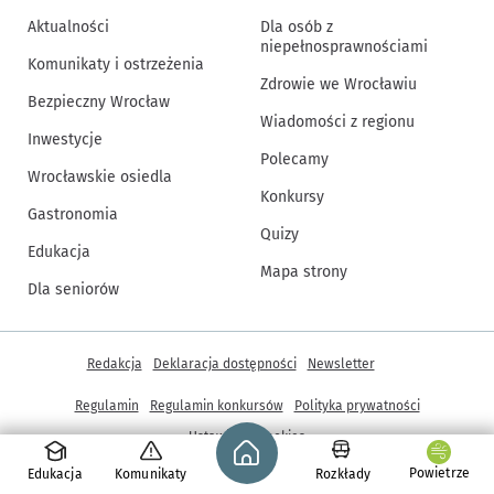
Aktualności
Dla osób z
niepełnosprawnościami
Komunikaty i ostrzeżenia
Zdrowie we Wrocławiu
Bezpieczny Wrocław
Wiadomości z regionu
Inwestycje
Polecamy
Wrocławskie osiedla
Konkursy
Gastronomia
Quizy
Edukacja
Mapa strony
Dla seniorów
Inne informacje
Redakcja
Deklaracja dostępności
Newsletter
Regulamin
Regulamin konkursów
Polityka prywatności
Strona główna - wroclaw.pl
Ustawienia cookies
Powietrze
Edukacja
Komunikaty
Rozkłady
© Copyright 2005-2026, ARAW S.A., Gmina Wrocław