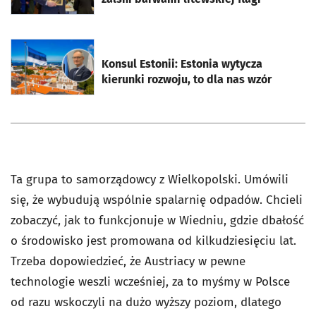
otworzy się w nowej karcie
Konsul Estonii: Estonia wytycza
kierunki rozwoju, to dla nas wzór
Ta grupa to samorządowcy z Wielkopolski. Umówili
się, że wybudują wspólnie spalarnię odpadów. Chcieli
zobaczyć, jak to funkcjonuje w Wiedniu, gdzie dbałość
o środowisko jest promowana od kilkudziesięciu lat.
Trzeba dopowiedzieć, że Austriacy w pewne
technologie weszli wcześniej, za to myśmy w Polsce
od razu wskoczyli na dużo wyższy poziom, dlatego