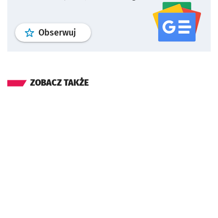
profil
google news
serwisu wroclaw
Obserwuj
ZOBACZ TAKŻE