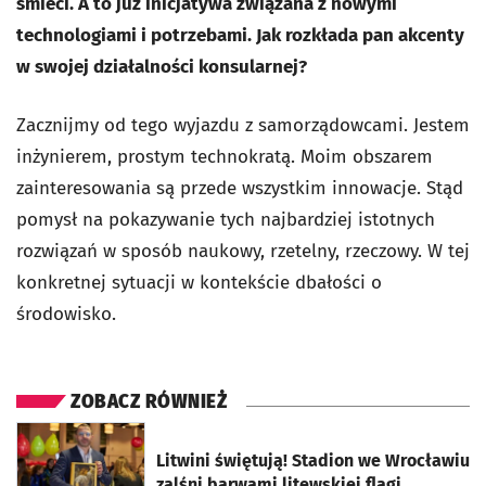
śmieci. A to już inicjatywa związana z nowymi
technologiami i potrzebami. Jak rozkłada pan akcenty
w swojej działalności konsularnej?
Zacznijmy od tego wyjazdu z samorządowcami. Jestem
inżynierem, prostym technokratą. Moim obszarem
zainteresowania są przede wszystkim innowacje. Stąd
pomysł na pokazywanie tych najbardziej istotnych
rozwiązań w sposób naukowy, rzetelny, rzeczowy. W tej
konkretnej sytuacji w kontekście dbałości o
środowisko.
ZOBACZ RÓWNIEŻ
otworzy się w nowej karcie
Litwini świętują! Stadion we Wrocławiu
zalśni barwami litewskiej flagi