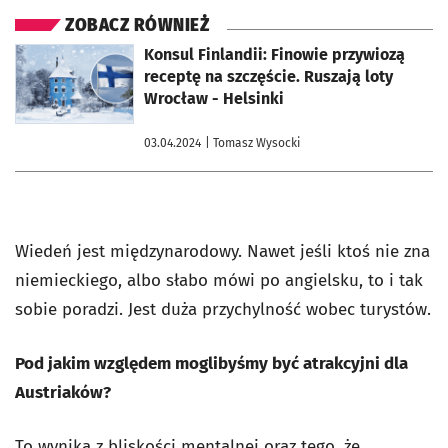
ZOBACZ RÓWNIEŻ
otworzy się w nowej karcie
Konsul Finlandii: Finowie przywiozą
receptę na szczęście. Ruszają loty
Wrocław - Helsinki
03.04.2024
| Tomasz Wysocki
Wiedeń jest międzynarodowy. Nawet jeśli ktoś nie zna
niemieckiego, albo słabo mówi po angielsku, to i tak
sobie poradzi. Jest duża przychylność wobec turystów.
Pod jakim względem moglibyśmy być atrakcyjni dla
Austriaków?
To wynika z bliskości mentalnej oraz tego, że