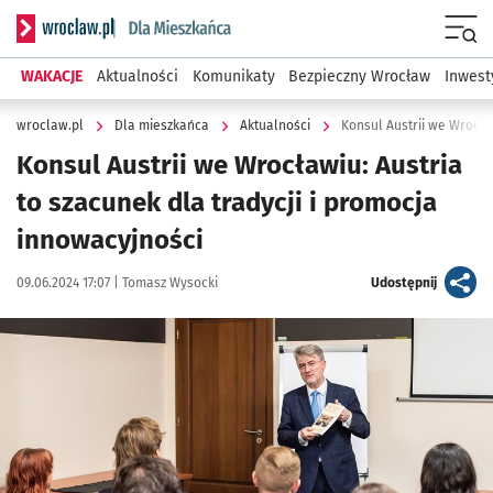
Serwis informacyjny wroclaw.pl podserwis: Dla mieszkańca
Menu
WAKACJE
Aktualności
Komunikaty
Bezpieczny Wrocław
Inwest
wroclaw.pl
Dla mieszkańca
Aktualności
Konsul Austrii we Wrocławiu: Austria
to szacunek dla tradycji i promocja
innowacyjności
Data publikacji:
Autor:
artykuł
09.06.2024 17:07 |
Tomasz Wysocki
Udostępnij