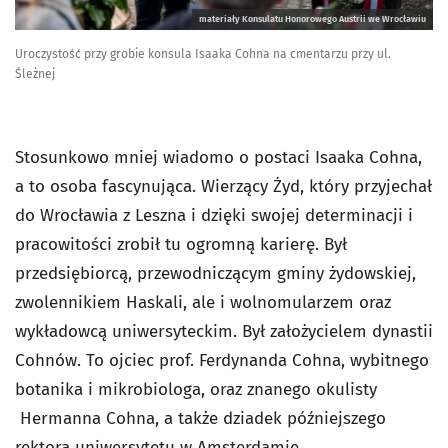
materiały Konsulatu Honorowego Austrii we Wrocławiu
Uroczystość przy grobie konsula Isaaka Cohna na cmentarzu przy ul.
Śleżnej
Stosunkowo mniej wiadomo o postaci Isaaka Cohna,
a to osoba fascynująca. Wierzący Żyd, który przyjechał
do Wrocławia z Leszna i dzięki swojej determinacji i
pracowitości zrobił tu ogromną karierę. Był
przedsiębiorcą, przewodniczącym gminy żydowskiej,
zwolennikiem Haskali, ale i wolnomularzem oraz
wykładowcą uniwersyteckim. Był założycielem dynastii
Cohnów. To ojciec prof. Ferdynanda Cohna, wybitnego
botanika i mikrobiologa, oraz znanego okulisty
Hermanna Cohna, a także dziadek późniejszego
rektora uniwersytetu w Amsterdamie.