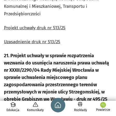
Komunalnej i Mieszkaniowej, Transportu i
Przedsiębiorczości
Projekt uchwały druk nr 513/25
Uzasadnienie druk nr 513/25
21. Projekt uchwały w sprawie rozpatrzenia
wezwania do usunięcia naruszenia prawa uchwałą
nr XXXII/2290/04 Rady Miejskiej Wrocławia w
sprawie uchwalenia miejscowego planu
zagospodarowania przestrzennego terenów
przemysłowych w rejonie ulicy Strzegomskiej, w
obrębie Grabiszyn we Wrocławiu - druk nr 495/25
Strona główna - wroclaw.pl
Powietrze
Edukacja
Komunikaty
Rozkłady
- wnioskodawca - Przewodnicząca Rady Miejskiej