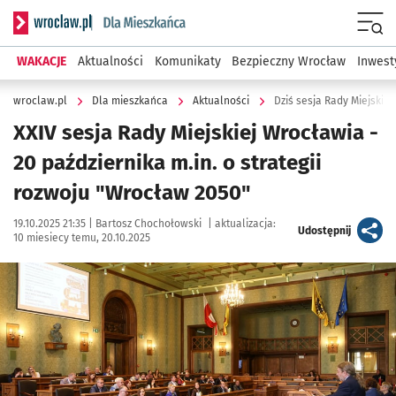
Serwis informacyjny wroclaw.pl podserwis: Dla mieszkańca
Menu
WAKACJE
Aktualności
Komunikaty
Bezpieczny Wrocław
Inwest
wroclaw.pl
Dla mieszkańca
Aktualności
Dziś sesja Rady Miejskie
XXIV sesja Rady Miejskiej Wrocławia -
20 października m.in. o strategii
rozwoju "Wrocław 2050"
Data publikacji:
Autor:
19.10.2025 21:35 |
Bartosz Chochołowski
|
aktualizacja:
artykuł
Udostępnij
10 miesiecy temu, 20.10.2025
Kliknij, aby powiększyć