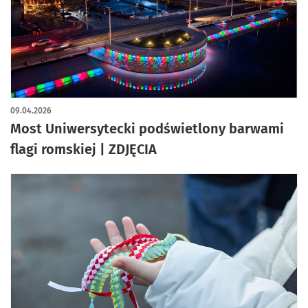
artykuł z galerią zdjęć
09.04.2026
Most Uniwersytecki podświetlony barwami
flagi romskiej | ZDJĘCIA