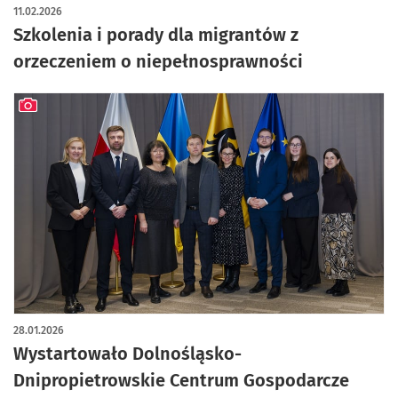
11.02.2026
Szkolenia i porady dla migrantów z
orzeczeniem o niepełnosprawności
artykuł z galerią zdjęć
28.01.2026
Wystartowało Dolnośląsko-
Dnipropietrowskie Centrum Gospodarcze