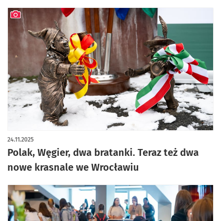
artykuł z galerią zdjęć
24.11.2025
Polak, Węgier, dwa bratanki. Teraz też dwa
nowe krasnale we Wrocławiu