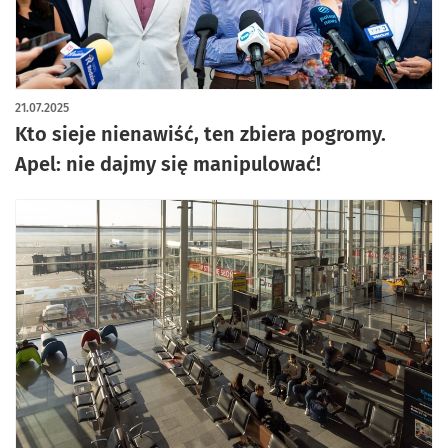
21.07.2025
Kto sieje nienawiść, ten zbiera pogromy.
Apel: nie dajmy się manipulować!