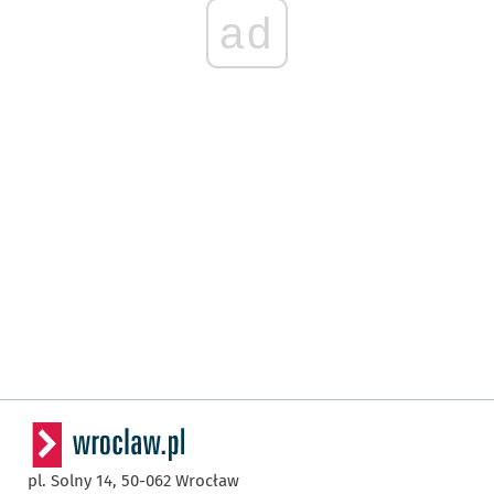
ad
pl. Solny 14,
50-062
Wrocław