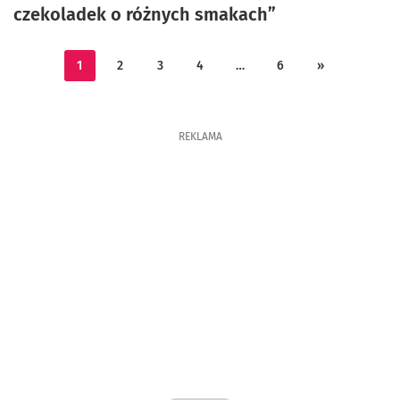
czekoladek o różnych smakach”
1
2
3
4
…
6
»
REKLAMA