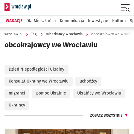
Serwis informacyjny wroclaw.pl
Menu
WAKACJE
Dla Mieszkańca
Komunikacja
Inwestycje
Kultura
Sp
wroclaw.pl
Tagi
mieszkańcy Wrocławia
obcokrajowcy we Wrocła
obcokrajowcy we Wrocławiu
Dzień Niepodległości Ukrainy
Konsulat Ukrainy we Wrocławiu
uchodźcy
migranci
pomoc Ukrainie
Ukraińcy we Wrocławiu
Ukraińcy
ZOBACZ WSZYSTKIE