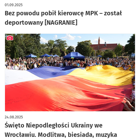
artykuł z galerią zdjęć
01.09.2025
Bez powodu pobił kierowcę MPK – został
deportowany [NAGRANIE]
artykuł z galerią zdjęć
24.08.2025
Święto Niepodległości Ukrainy we
Wrocławiu. Modlitwa, biesiada, muzyka