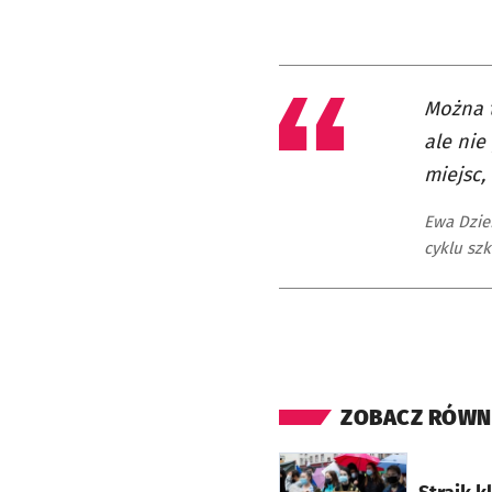
Można t
ale nie
miejsc,
Ewa Dzie
cyklu sz
ZOBACZ RÓWN
otworzy się w nowej ka