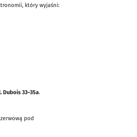
ronomii, który wyjaśni:
l. Dubois 33–35a
.
 rezerwową pod