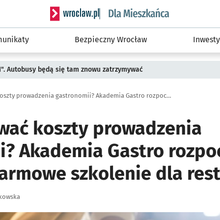
Serwis informacyjny wroclaw.pl podserwis: Dla
unikaty
Bezpieczny Wrocław
Inwesty
II". Autobusy będą się tam znowu zatrzymywać
Jak analizować koszty prowadzenia gastronomii? Akademia Gastro rozpoczęła zapisy na darmowe szkolenie dla restauratorów
ować koszty prowadzenia
i? Akademia Gastro rozpo
darmowe szkolenie dla res
zkowska