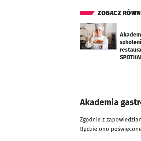
ZOBACZ RÓWN
otworzy się w nowej ka
Akademia
szkolen
restau
SPOTKA
Akademia gastro
Zgodnie z zapowiedziam
Będzie ono poświęcone 