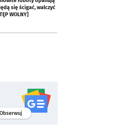
amowite roboty opanują
ędą się ścigać, walczyć
WSTĘP WOLNY]
profil
google news
serwisu wroclaw.pl
Obserwuj