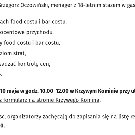
rzegorz Oczowiński, menager z 18-letnim stażem w gast
ach food costu i bar costu,
procentowe przychodu,
y food costu i bar costu,
ziom strat,
wadzać kontrolę cen,
.
10 maja w godz. 10.00–12.00 w Krzywym Kominie przy u
z formularz na stronie Krzywego Komina
.
ejsc, organizatorzy zachęcają do zapisania się na listę
30
.