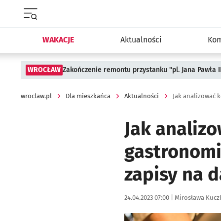
Menu główne portalu wroclaw.pl
WAKACJE
Aktualności
Kom
WROCŁAW
Zakończenie remontu przystanku "pl. Jana Pawła 
wroclaw.pl
Dla mieszkańca
Aktualności
Jak analiz
gastronomi
zapisy na 
Data publikacji:
Autor:
24.04.2023 07:00 |
Mirosława Kuc
Kliknij, aby powiększyć