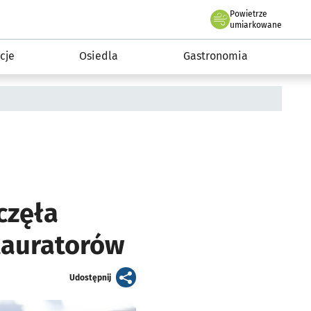
Powietrze
we Wrocławiu
 mieszkańca
umiarkowane
cje
Osiedla
Gastronomia
częła
tauratorów
artykuł
Udostępnij