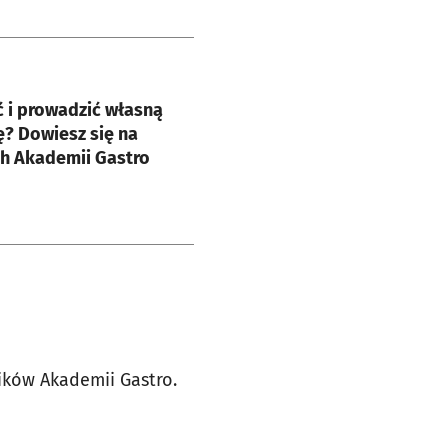
e
ć i prowadzić własną
ę? Dowiesz się na
ch Akademii Gastro
ików Akademii Gastro.