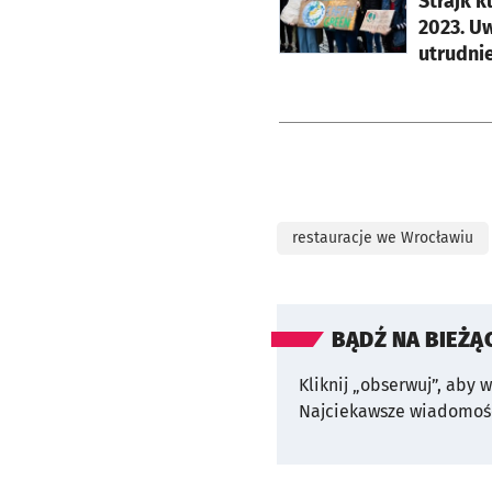
Strajk k
2023. U
utrudni
restauracje we Wrocławiu
BĄDŹ NA BIEŻĄ
Kliknij „obserwuj”, aby 
Najciekawsze wiadomośc