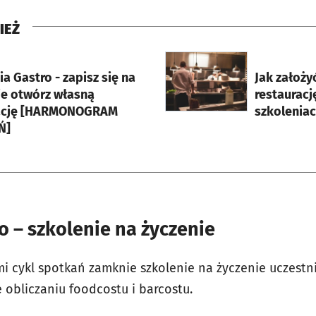
IEŻ
rcie
otworzy się w nowej karci
 Gastro - zapisz się na
Jak założy
ie otwórz własną
restauracj
rację [HARMONOGRAM
szkolenia
Ń]
 – szkolenie na życzenie
i cykl spotkań zamknie szkolenie na życzenie uczestn
obliczaniu foodcostu i barcostu.