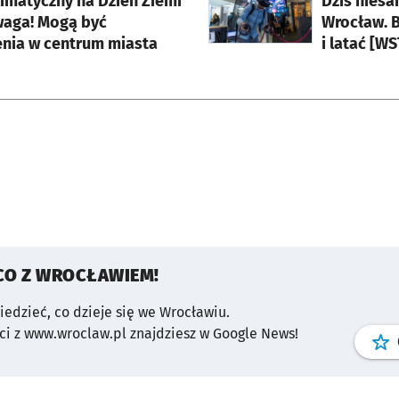
limatyczny na Dzień Ziemi
Dziś nies
waga! Mogą być
Wrocław. B
enia w centrum miasta
i latać [
CO Z WROCŁAWIEM!
wiedzieć, co dzieje się we Wrocławiu.
i z www.wroclaw.pl znajdziesz w Google News!