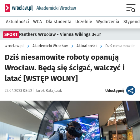
Serwis informacyjny wroclaw.pl podserwis: Akademicki Wro
Men
Aktualności
WCA
Dla studenta
Uczelnie
Wydarzenia
Stypend
SPORT
Panthers Wrocław - Vienna Wikings 34:31
wroclaw.pl
Akademicki Wrocław
Aktualności
Dziś niesamowite roboty opanują
Wrocław. Będą się ścigać, walczyć i
latać [WSTĘP WOLNY]
Data publikacji:
Autor:
artykuł
22.04.2023 08:52 |
Jarek Ratajczak
Udostępnij
Kliknij, aby zobaczyć galerię