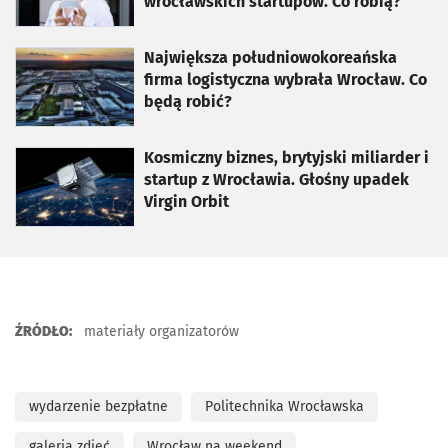
wrocławskich startupów. Co robią?
otworzy się w nowej karcie
Największa południowokoreańska
firma logistyczna wybrała Wrocław. Co
będą robić?
otworzy się w nowej karcie
Kosmiczny biznes, brytyjski miliarder i
startup z Wrocławia. Głośny upadek
Virgin Orbit
ŹRÓDŁO:
materiały organizatorów
wydarzenie bezpłatne
Politechnika Wrocławska
galeria zdjęć
Wrocław na weekend