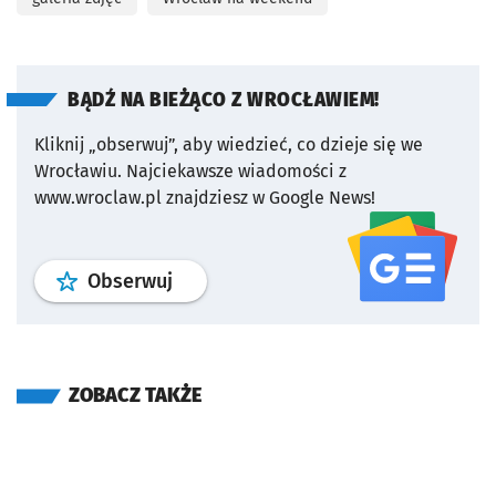
BĄDŹ NA BIEŻĄCO Z WROCŁAWIEM!
Kliknij „obserwuj”, aby wiedzieć, co dzieje się we
Wrocławiu.
Najciekawsze wiadomości z
www.wroclaw.pl znajdziesz w Google News!
profil
google news
serwisu wroclaw
Obserwuj
ZOBACZ TAKŻE