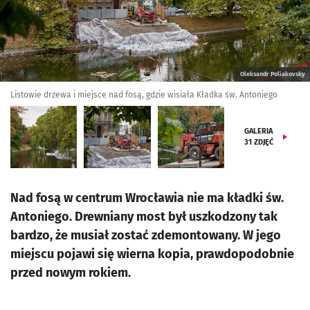
Oleksandr Poliakovsky
Listowie drzewa i miejsce nad fosą, gdzie wisiała Kładka św. Antoniego
GALERIA
31
ZDJĘĆ
Nad fosą w centrum Wrocławia nie ma kładki św.
Antoniego. Drewniany most był uszkodzony tak
bardzo, że musiał zostać zdemontowany. W jego
miejscu pojawi się wierna kopia, prawdopodobnie
przed nowym rokiem.