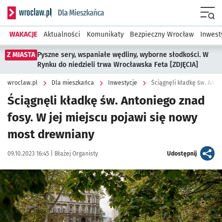
Serwis informacyjny wroclaw.pl podserwis: Dla mieszkańca
Menu
WAKACJE
Aktualności
Komunikaty
Bezpieczny Wrocław
Inwest
Z MIASTA
Pyszne sery, wspaniałe wędliny, wyborne słodkości. W
Rynku do niedzieli trwa Wrocławska Feta [ZDJĘCIA]
wroclaw.pl
Dla mieszkańca
Inwestycje
Ściągnęli kładkę św. Antoniego znad
fosy. W jej miejscu pojawi się nowy
most drewniany
Data publikacji:
Autor:
artykuł
09.10.2023 16:45 |
Błażej Organisty
Udostępnij
Kliknij, aby zobaczyć galerię