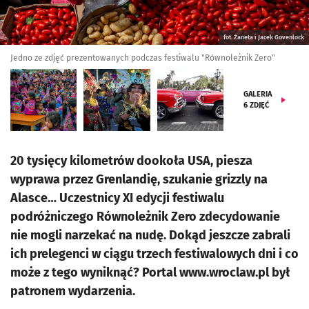
fot. Żaneta i Jacek Govenlock
Jedno ze zdjęć prezentowanych podczas festiwalu "Równoleżnik Zero"
GALERIA
6
ZDJĘĆ
20 tysięcy kilometrów dookoła USA, piesza
wyprawa przez Grenlandię, szukanie grizzly na
Alasce… Uczestnicy XI edycji festiwalu
podróżniczego Równoleżnik Zero zdecydowanie
nie mogli narzekać na nudę. Dokąd jeszcze zabrali
ich prelegenci w ciągu trzech festiwalowych dni i co
może z tego wyniknąć? Portal www.wroclaw.pl był
patronem wydarzenia.