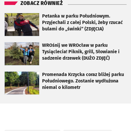
ZOBACZ RÓWNIEŻ
otworzy się w nowej karcie
Petanka w parku Południowym.
Przyjechali z całej Polski, żeby rzucać
bulami do „świnki” (ZDJĘCIA)
otworzy się w nowej karcie
WROśnij we WROcław w parku
Tysiąclecia! Piknik, grill, Słowianie i
sadzenie drzewek (DUŻO ZDJĘĆ)
otworzy się w nowej karcie
Promenada Krzycka coraz bliżej parku
Południowego. Zostanie wydłużona
niemal o kilometr