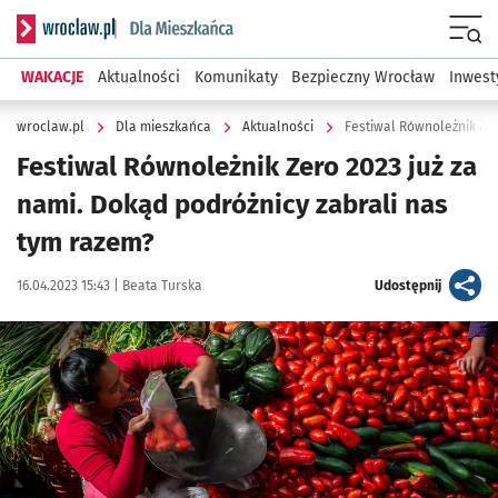
Serwis informacyjny wroclaw.pl podserwis: Dla mieszkańca
Menu
WAKACJE
Aktualności
Komunikaty
Bezpieczny Wrocław
Inwest
wroclaw.pl
Dla mieszkańca
Aktualności
Festiwal Równoleżnik Zero 2023 już za
nami. Dokąd podróżnicy zabrali nas
tym razem?
Data publikacji:
Autor:
artykuł
16.04.2023 15:43 |
Beata Turska
Udostępnij
Kliknij, aby zobaczyć galerię
Kliknij, aby powiększyć