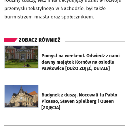
rodziny tkaczy, lecz miał decydujący udział w rozwoju
przemysłu tekstylnego w Nachodzie, był także
burmistrzem miasta oraz społecznikiem.
ZOBACZ RÓWNIEŻ
otworzy się w nowej karcie
Pomysł na weekend. Odwiedź z nami
dawny majątek Kornów na osiedlu
Pawłowice [DUŻO ZDJĘĆ, DETALE]
otworzy się w nowej karcie
Budynek z duszą. Nocowali tu Pablo
Picasso, Steven Spielberg i Queen
[ZDJĘCIA]