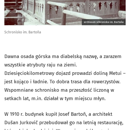
archiwum schroniska im. Bartoňa
Schronisko im. Bartoňa
Dawna osada górska ma diabelską nazwę, a zarazem
wszystkie atrybuty raju na ziemi.
Dziesięciokilometrowy dojazd prowadzi doliną Metui –
jest kojąco i ładnie. To dobra trasa dla rowerzystów.
Wspomniane schronisko ma przeszłość liczoną w
setkach lat, m.in. działał w tym miejscu młyn.
W 1910 r. budynek kupił Josef Bartoň, a architekt
Dušan Jurkovič przebudował go na letnią restaurację,