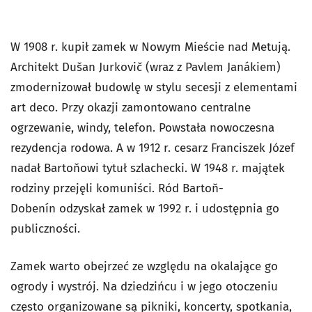
W 1908 r. kupił zamek w Nowym Mieście nad Metują.
Architekt Dušan Jurkovič (wraz z Pavlem Janákiem)
zmodernizował budowlę w stylu secesji z elementami
art deco. Przy okazji zamontowano centralne
ogrzewanie, windy, telefon. Powstała nowoczesna
rezydencja rodowa. A w 1912 r. cesarz Franciszek Józef
nadał Bartoňowi tytuł szlachecki. W 1948 r. majątek
rodziny przejęli komuniści. Ród Bartoň-
Dobenín odzyskał zamek w 1992 r. i udostępnia go
publiczności.
Zamek warto obejrzeć ze względu na okalające go
ogrody i wystrój. Na dziedzińcu i w jego otoczeniu
często organizowane są pikniki, koncerty, spotkania,