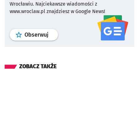
Wrocławiu.
Najciekawsze wiadomości z
www.wroclaw.pl znajdziesz w Google News!
profil
google news
serwisu wroclaw
Obserwuj
ZOBACZ TAKŻE