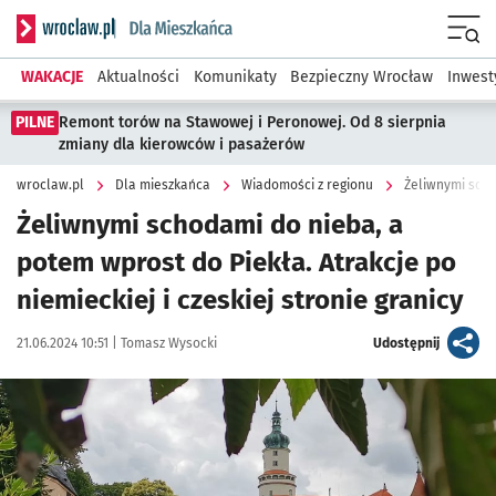
Serwis informacyjny wroclaw.pl podserwis: Dla mieszkańca
Menu
WAKACJE
Aktualności
Komunikaty
Bezpieczny Wrocław
Inwest
PILNE
Remont torów na Stawowej i Peronowej. Od 8 sierpnia
zmiany dla kierowców i pasażerów
wroclaw.pl
Dla mieszkańca
Wiadomości z regionu
Żeliwnymi schodami do nieba, a
potem wprost do Piekła. Atrakcje po
niemieckiej i czeskiej stronie granicy
Data publikacji:
Autor:
artykuł
21.06.2024 10:51 |
Tomasz Wysocki
Udostępnij
Kliknij, aby zobaczyć galerię