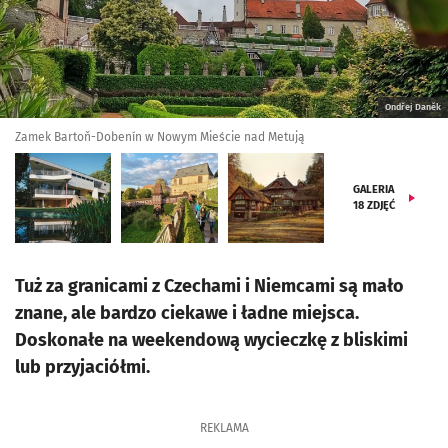
Ondřej Daněk
Zamek Bartoň-Dobenín w Nowym Mieście nad Metują
GALERIA
18
ZDJĘĆ
Tuż za granicami z Czechami i Niemcami są mało
znane, ale bardzo ciekawe i ładne miejsca.
Doskonałe na weekendową wycieczkę z bliskimi
lub przyjaciółmi.
REKLAMA