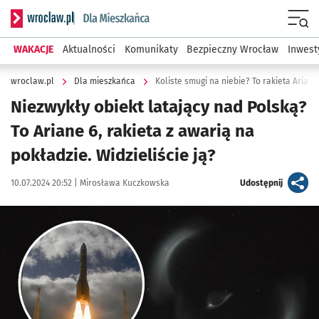
Serwis informacyjny wroclaw.pl podserwis: Dla mieszkańca
Menu
WAKACJE
Aktualności
Komunikaty
Bezpieczny Wrocław
Inwest
wroclaw.pl
Dla mieszkańca
Koliste smugi na niebie? To rakieta Ariane
Niezwykły obiekt latający nad Polską?
To Ariane 6, rakieta z awarią na
pokładzie. Widzieliście ją?
Data publikacji:
Autor:
artykuł
10.07.2024 20:52 |
Mirosława Kuczkowska
Udostępnij
Kliknij, aby powiększyć