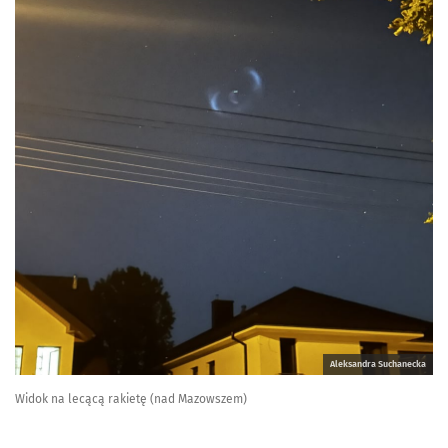
Aleksandra Suchanecka
Widok na lecącą rakietę (nad Mazowszem)