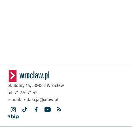
pl. Solny 14,
50-062
Wrocław
tel. 71 776 71 42
e-mail:
redakcja@araw.pl