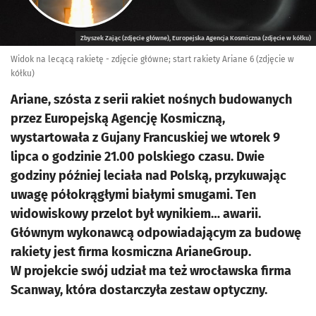
Zbyszek Zając (zdjęcie główne), Europejska Agencja Kosmiczna (zdjęcie w kółku)
Widok na lecącą rakietę - zdjęcie główne; start rakiety Ariane 6 (zdjęcie w
kółku)
Ariane, szósta z serii rakiet nośnych budowanych
przez Europejską Agencję Kosmiczną,
wystartowała z Gujany Francuskiej we wtorek 9
lipca o godzinie 21.00 polskiego czasu. Dwie
godziny później leciała nad Polską, przykuwając
uwagę półokrągłymi białymi smugami. Ten
widowiskowy przelot był wynikiem… awarii.
Głównym wykonawcą odpowiadającym za budowę
rakiety jest firma kosmiczna ArianeGroup.
W projekcie swój udział ma też wrocławska firma
Scanway, która dostarczyła zestaw optyczny.