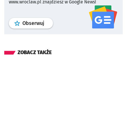
www.wroclaw.pl znajdziesz w Google News!
profil
google news
serwisu wroclaw
Obserwuj
ZOBACZ TAKŻE