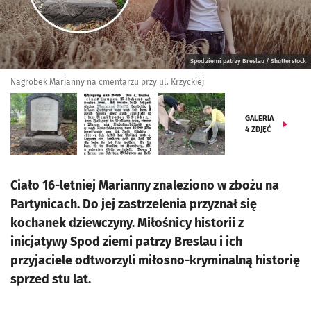
Spod ziemi patrzy Breslau / Shutterstock
Nagrobek Marianny na cmentarzu przy ul. Krzyckiej
GALERIA
4
ZDJĘĆ
Ciało 16-letniej Marianny znaleziono w zbożu na
Partynicach. Do jej zastrzelenia przyznał się
kochanek dziewczyny. Miłośnicy historii z
inicjatywy Spod ziemi patrzy Breslau i ich
przyjaciele odtworzyli miłosno-kryminalną historię
sprzed stu lat.