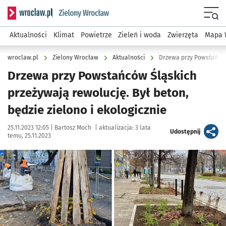
Serwis informacyjny wroclaw.pl podserwis: Środowisko we 
Menu
Aktualności
Klimat
Powietrze
Zieleń i woda
Zwierzęta
Mapa 
wroclaw.pl
Zielony Wrocław
Aktualności
Drzewa przy Powstańców
Drzewa przy Powstańców Śląskich
przeżywają rewolucję. Był beton,
będzie zielono i ekologicznie
Data publikacji:
Autor:
25.11.2023 12:05 |
Bartosz Moch
|
aktualizacja:
3 lata
artykuł
Udostępnij
temu, 25.11.2023
Kliknij, aby powiększyć