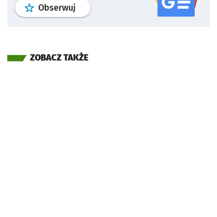
profil
google news
serwisu wroclaw
Obserwuj
ZOBACZ TAKŻE