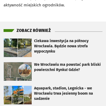
aktywność miejskich ogrodników.
ZOBACZ RÓWNIEŻ
otworzy się w nowej karcie
Ciekawa inwestycja na północy
Wrocławia. Będzie nowa strefa
wypoczynku
otworzy się w nowej karcie
We Wrocławiu ma powstać park bliski
powierzchni Rynku! Gdzie?
otworzy się w nowej karcie
Aquapark, stadion, Legnicka - we
Wrocławiu trwa jesienny boom na
sadzenie