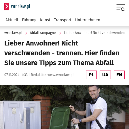
Serwis informacyjny wroclaw.pl
Menu
Aktuell
Führung
Kunst
Transport
Unternehmen
wroclaw.pl
Abfallkampagne
Lieber Anwohner! Nicht
verschwenden - trennen. Hier finden
Sie unsere Tipps zum Thema Abfall
PL
UA
EN
Data publikacji:
Autor:
07.11.2024 14:33 |
Redaktion www.wroclaw.pl
Kliknij, aby powiększyć