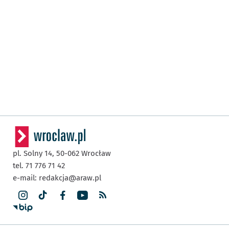
pl. Solny 14,
50-062
Wrocław
tel. 71 776 71 42
e-mail:
redakcja@araw.pl