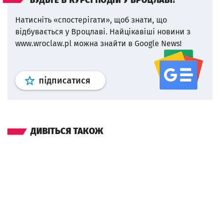
БУДЬТЕ В КУРСІ ПОДІЙ У ВРОЦЛАВІ!
Натисніть «спостерігати», щоб знати, що
відбувається у Вроцлаві.
Найцікавіші новини з
www.wroclaw.pl можна знайти в Google News!
Профіль
google news
wroclaw.p
підписатися
ДИВІТЬСЯ ТАКОЖ