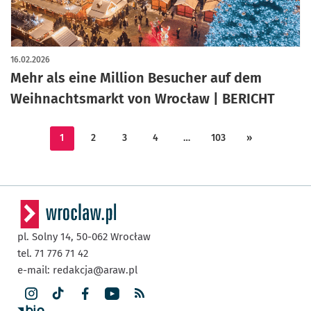
16.02.2026
Mehr als eine Million Besucher auf dem
Weihnachtsmarkt von Wrocław | BERICHT
1
2
3
4
…
103
»
pl. Solny 14,
50-062
Wrocław
tel. 71 776 71 42
e-mail:
redakcja@araw.pl