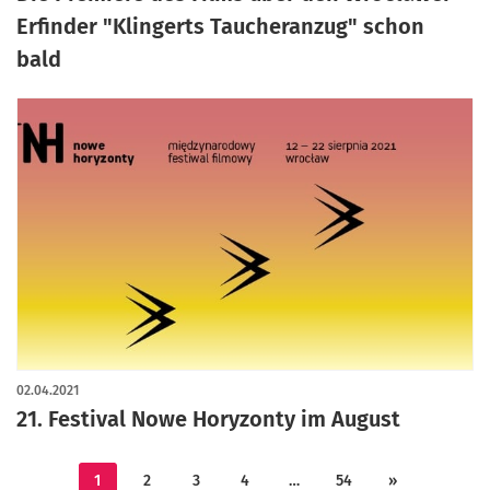
Erfinder "Klingerts Taucheranzug" schon
bald
02.04.2021
21. Festival Nowe Horyzonty im August
1
2
3
4
…
54
»