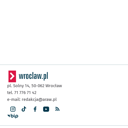
pl. Solny 14,
50-062
Wrocław
tel. 71 776 71 42
e-mail:
redakcja@araw.pl