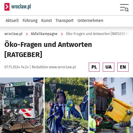
Serwis informacyjny wroclaw.pl
Menu
Aktuell
Führung
Kunst
Transport
Unternehmen
wroclaw.pl
Abfallkampagne
Öko-Fragen und Antworten [RATGEBER]
Öko-Fragen und Antworten
[RATGEBER]
PL
UA
EN
Data publikacji:
Autor:
07.11.2024 14:24 |
Redaktion www.wroclaw.pl
Kliknij, aby powiększyć