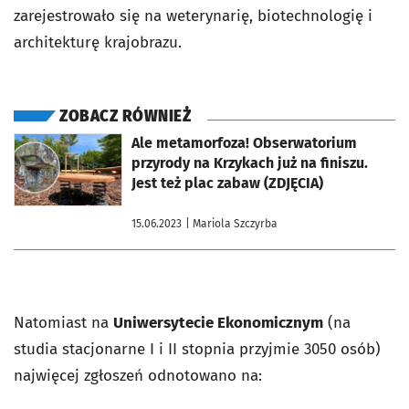
zarejestrowało się na weterynarię, biotechnologię i
architekturę krajobrazu.
ZOBACZ RÓWNIEŻ
otworzy się w nowej karcie
Ale metamorfoza! Obserwatorium
przyrody na Krzykach już na finiszu.
Jest też plac zabaw (ZDJĘCIA)
15.06.2023
| Mariola Szczyrba
Natomiast na
Uniwersytecie Ekonomicznym
(na
studia stacjonarne I i II stopnia przyjmie 3050 osób)
najwięcej zgłoszeń odnotowano na: