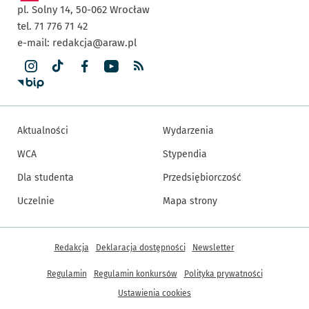
pl. Solny 14,
50-062
Wrocław
tel. 71 776 71 42
e-mail:
redakcja@araw.pl
Aktualności
Wydarzenia
WCA
Stypendia
Dla studenta
Przedsiębiorczość
Uczelnie
Mapa strony
Inne informacje
Redakcja
Deklaracja dostępności
Newsletter
Regulamin
Regulamin konkursów
Polityka prywatności
Ustawienia cookies