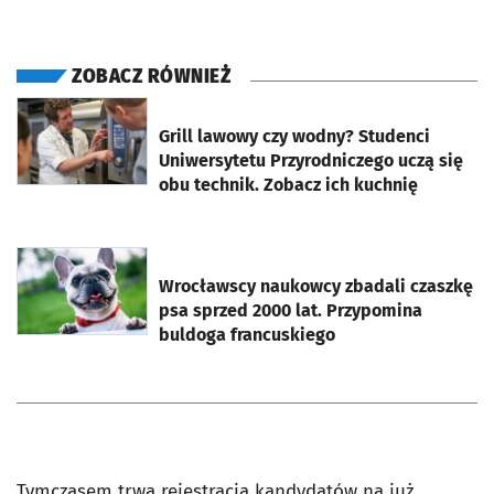
ZOBACZ RÓWNIEŻ
otworzy się w nowej karcie
Grill lawowy czy wodny? Studenci
Uniwersytetu Przyrodniczego uczą się
obu technik. Zobacz ich kuchnię
otworzy się w nowej karcie
Wrocławscy naukowcy zbadali czaszkę
psa sprzed 2000 lat. Przypomina
buldoga francuskiego
Tymczasem trwa rejestracja kandydatów na już