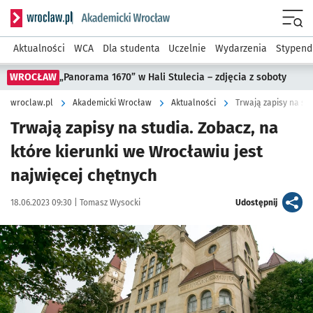
Serwis informacyjny wroclaw.pl podserwis: Akademicki Wro
Men
Aktualności
WCA
Dla studenta
Uczelnie
Wydarzenia
Stypend
WROCŁAW
„Panorama 1670” w Hali Stulecia – zdjęcia z soboty
wroclaw.pl
Akademicki Wrocław
Aktualności
Trwają zapisy na studia. Zobacz, na
które kierunki we Wrocławiu jest
najwięcej chętnych
Data publikacji:
Autor:
artykuł
18.06.2023 09:30 |
Tomasz Wysocki
Udostępnij
Kliknij, aby powiększyć