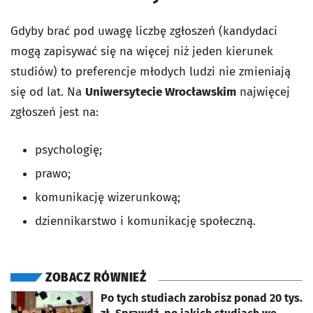
Gdyby brać pod uwagę liczbę zgłoszeń (kandydaci
mogą zapisywać się na więcej niż jeden kierunek
studiów) to preferencje młodych ludzi nie zmieniają
się od lat. Na
Uniwersytecie Wrocławskim
najwięcej
zgłoszeń jest na:
psychologię;
prawo;
komunikację wizerunkową;
dziennikarstwo i komunikację społeczną.
ZOBACZ RÓWNIEŻ
otworzy się w nowej karcie
Po tych studiach zarobisz ponad 20 tys.