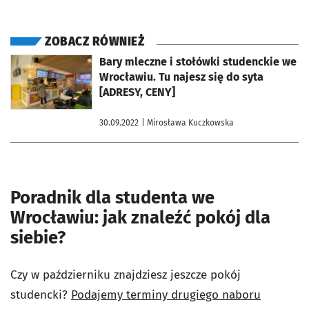
ZOBACZ RÓWNIEŻ
otworzy się w nowej karcie
Bary mleczne i stołówki studenckie we
Wrocławiu. Tu najesz się do syta
[ADRESY, CENY]
30.09.2022
| Mirosława Kuczkowska
Poradnik dla studenta we
Wrocławiu: jak znaleźć pokój dla
siebie?
Czy w październiku znajdziesz jeszcze pokój
studencki?
Podajemy terminy drugiego naboru