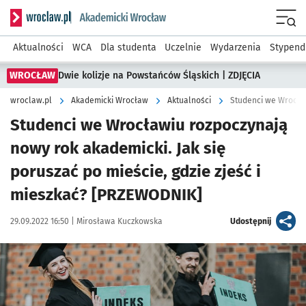
Serwis informacyjny wroclaw.pl podserwis: Akademicki Wro
Men
Aktualności
WCA
Dla studenta
Uczelnie
Wydarzenia
Stypend
WROCŁAW
Dwie kolizje na Powstańców Śląskich | ZDJĘCIA
wroclaw.pl
Akademicki Wrocław
Aktualności
Studenci we Wrocławiu rozpoczynają
nowy rok akademicki. Jak się
poruszać po mieście, gdzie zjeść i
mieszkać? [PRZEWODNIK]
Data publikacji:
Autor:
artykuł
29.09.2022 16:50 |
Mirosława Kuczkowska
Udostępnij
Kliknij, aby powiększyć