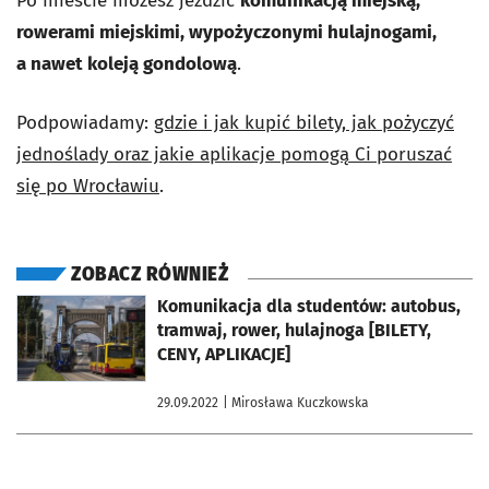
Po mieście możesz jeździć
komunikacją miejską,
rowerami miejskimi, wypożyczonymi hulajnogami,
a
nawet koleją gondolową
.
Podpowiadamy:
gdzie i jak kupić bilety, jak pożyczyć
jednoślady oraz jakie aplikacje pomogą Ci poruszać
się po Wrocławiu
.
ZOBACZ RÓWNIEŻ
otworzy się w nowej karcie
Komunikacja dla studentów: autobus,
tramwaj, rower, hulajnoga [BILETY,
CENY, APLIKACJE]
29.09.2022
| Mirosława Kuczkowska