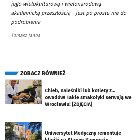
jego wielokulturową i wielonarodową
akademicką przeszłością - jest po prostu nie do
podrobienia
Tomasz Janoś
ZOBACZ RÓWNIEŻ
otworzy się w nowej karcie
Chleb, naleśniki lub kotlety z...
owadów! Takie smakołyki serwują we
Wrocławiu! [ZDJĘCIA]
otworzy się w nowej karcie
Uniwersytet Medyczny remontuje
kliniki na Starym Kampusie