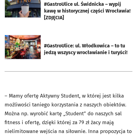
#GastroUlice ul. Świdnicka – wypij
kawę w historycznej części Wrocławia!
[ZDJĘCIA]
otworzy się w nowej karcie
#GastroUlice: ul. Włodkowica – to tu
jedzą wszyscy wrocławianie i turyści!
–
Mamy ofertę Aktywny Student, w której jest kilka
możliwości taniego korzystania z naszych obiektów.
Można np. wyrobić kartę „Student” do naszych sal
fitness i ofertę, dzięki której za 79 zł żacy mają
nielimitowane wejścia na siłownie. Inna propozycja to