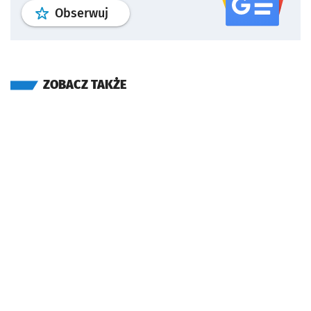
profil
google news
serwisu wroclaw
Obserwuj
ZOBACZ TAKŻE