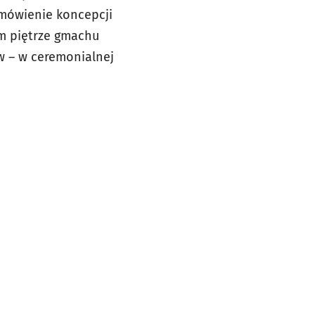
omówienie koncepcji
ym piętrze gmachu
w – w ceremonialnej