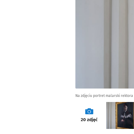
Na zdjęciu portret malarski rekto
galeria
20
zdjęć