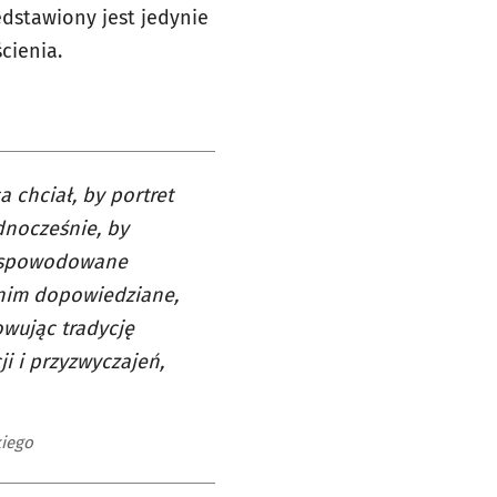
edstawiony jest jedynie
cienia.
 chciał, by portret
dnocześnie, by
ci spowodowane
 nim dopowiedziane,
owując tradycję
i i przyzwyczajeń,
kiego