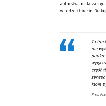
autorstwa malarza i gr
w todze i birecie. Braku
To troc
nie wył
podkreś
wygasze
część t
zerwać 
które b
Prof. Pr