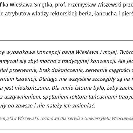
afika Wiesława Smętka, prof. Przemysław Wiszewski prz
je atrybutów władzy rektorskiej: berła, łańcucha i pierś
hę wypadkowa koncepcji pana Wiesława i mojej. Twórca
amywał się zbyt mocno z tradycyjnej konwencji. Ale je
lał przerwanie, brak dokończenia, zerwanie ciągłoś
niem kadencji. Dlatego nie wszystkie szczegóły są na
ła jest nieukończona. Dla mnie istotne było, żeby zach
z usztywnieniem, spętaniem rektora łańcuchami tradycj
yły od zawsze i nie należy ich zmieniać.
zemysław Wiszewski, rozmowa dla serwisu Uniwersytetu Wrocławs