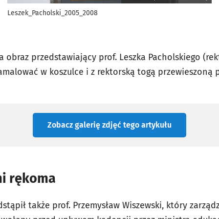
Leszek_Pacholski_2005_2008
 obraz przedstawiający prof. Leszka Pacholskiego (rek
namalować w koszulce i z rektorską togą przewieszoną p
Zobacz galerię zdjęć
tego artykułu
mi rękoma
stąpił także prof. Przemysław Wiszewski, który zarząd