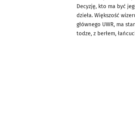
Decyzję, kto ma być je
dzieła. Większość wize
głównego UWR, ma stan
todze, z berłem, łańcuc