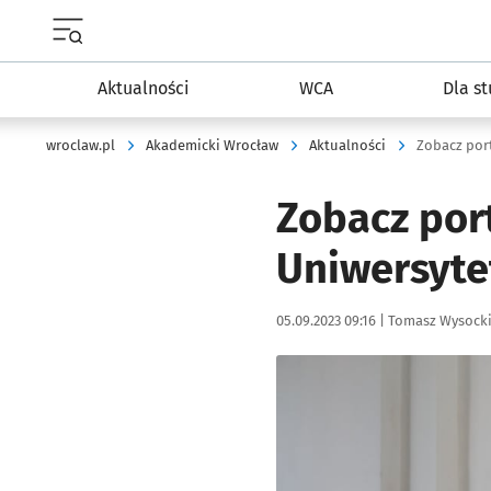
Menu główne portalu wroclaw.pl
Aktualności
WCA
Dla s
wroclaw.pl
Akademicki Wrocław
Aktualności
Zobacz por
Uniwersyte
Data publikacji:
Autor:
05.09.2023 09:16 |
Tomasz Wysock
Kliknij, aby zobaczyć galer