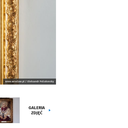
www.wroclaw.pl / Oleksandr Poliakovsky
GALERIA
ZDJĘĆ