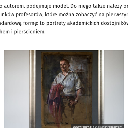
go autorem, podejmuje model. Do niego także należy 
runków profesorów, które można zobaczyć na pierwsz
dardową formę: to portrety akademickich dostojnikó
hem i pierścieniem.
www.wroclaw.pl / Oleksandr Poliakovsky