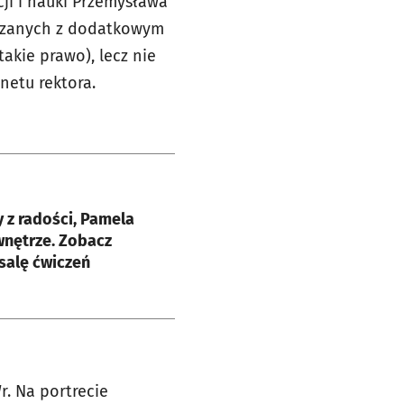
ji i nauki Przemysława
wiązanych z dodatkowym
akie prawo), lecz nie
netu rektora.
e
y z radości, Pamela
wnętrze. Zobacz
salę ćwiczeń
r. Na portrecie