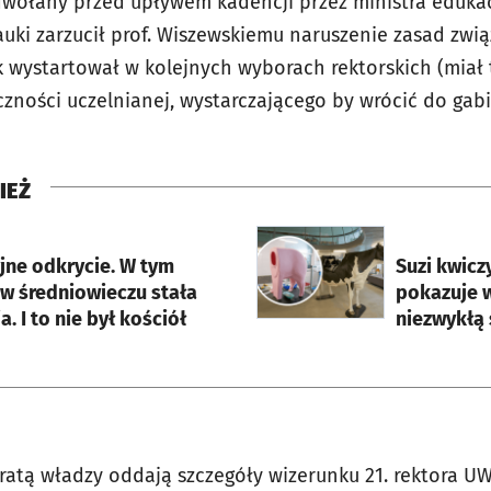
odwołany przed upływem kadencji przez ministra edukac
nauki zarzucił prof. Wiszewskiemu naruszenie zasad z
 wystartował w kolejnych wyborach rektorskich (miał t
zności uczelnianej, wystarczającego by wrócić do gabi
IEŻ
rcie
otworzy się w nowej karci
e odkrycie. W tym
Suzi kwicz
 w średniowieczu stała
pokazuje 
a. I to nie był kościół
niezwykłą 
ratą władzy oddają szczegóły wizerunku 21. rektora UW