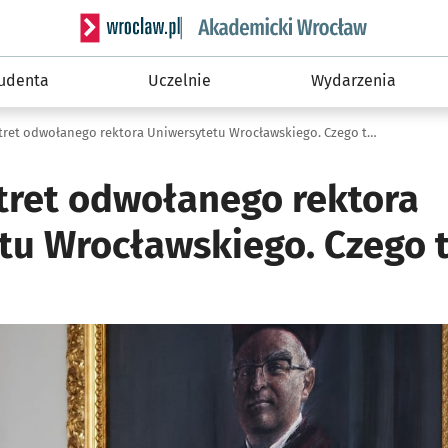
Serwis informacyjny wroclaw.pl podserwis: Akade
tudenta
Uczelnie
Wydarzenia
Zobacz portret odwołanego rektora Uniwersytetu Wrocławskiego. Czego tu brakuje?
tret odwołanego rektora
tu Wrocławskiego. Czego t
i
ię