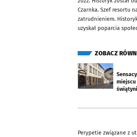
2022. Historyk został 
Czarnka. Szef resortu 
zatrudnieniem. Historyk
uzyskał poparcia społec
ZOBACZ RÓWN
otworzy się w nowej ka
Sensacyjn
miejscu
świątyni
Perypetie związane z ut